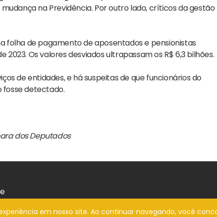
mudança na Previdência. Por outro lado, críticos da gestão
s na folha de pagamento de aposentados e pensionistas
de 2023. Os valores desviados ultrapassam os R$ 6,3 bilhões.
os de entidades, e há suspeitas de que funcionários do
o fosse detectado.
âmara dos Deputados
de
a experiência em nosso site. Ao continuar navegando, você conc