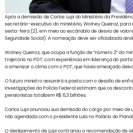
Após a demissão de Carlos Lupi do Ministério da Previdência
secretário-executivo do ministério, Wolney Queiroz, para 
sexta-feira (2), em meio ao escândalo de desvio de valor
Seguridade Social). A nomeação deve ser oficializada ainda
Wolney Queiroz, que ocupa a função de “número 2” do mini
trajetória no PDT, com experiência em liderança do part
a amenizar o clima com o PDT, que havia ameaçado deixa
O futuro ministro assumirá a pasta com o desafio de enfr
investigações da Polícia Federal estimam que os descon
pensionistas totalizem R$ 6,3 bilhões.
Carlos Lupi anunciou sua demissão do cargo por meio de 
não agendada com o presidente Lula no Palácio do Planalto
O desligamento de Lupi contrariou a recomendação de al