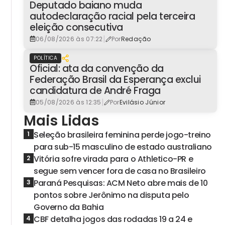
Deputado baiano muda
autodeclaração racial pela terceira
eleição consecutiva
|
06/08/2026 às 07:22
Por
Redação
POLÍTICA
Oficial: ata da convenção da
Federação Brasil da Esperança exclui
candidatura de André Fraga
|
05/08/2026 às 12:35
Por
Evilásio Júnior
Mais Lidas
Seleção brasileira feminina perde jogo-treino
1
para sub-15 masculino de estado australiano
Vitória sofre virada para o Athletico-PR e
2
segue sem vencer fora de casa no Brasileiro
Paraná Pesquisas: ACM Neto abre mais de 10
3
pontos sobre Jerônimo na disputa pelo
Governo da Bahia
CBF detalha jogos das rodadas 19 a 24 e
4