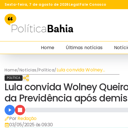
Sexta-feira, 7 de agosto de 2026
Legal
Fale Conosco
Home
Últimas notícias
Notíci
Lula convida Wolney
Home
/
Notícias
/
Política
/
Queiroz para assumir
POLÍTICA
Ministério da Previdência
Lula convida Wolney Queiro
após demissão de Lupi
da Previdência após demis
Por
Redação
03/05/2025 às 09:30