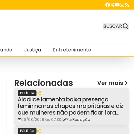
BUSCAR
undo
Justiça
Entretenimento
Relacionadas
Ver mais
POLÍTICA
Aladilce lamenta baixa presença
feminina nas chapas majoritárias e diz
que mulheres não podem ficar fora
dos espaços de poder
|
06/08/2026 às 07:30
Por
Redação
POLÍTICA