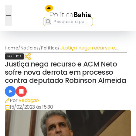
Justiça nega recurso e
Home
/
Notícias
/
Política
/
ACM Neto sofre nova
POLÍTICA
derrota em processo
Justiça nega recurso e ACM Neto
contra deputado Robinson
sofre nova derrota em processo
Almeida
contra deputado Robinson Almeida
Por
Redação
15/02/2023 às 15:30