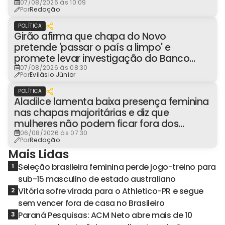
07/08/2026 às 10:09
Por
Redação
POLÍTICA
Girão afirma que chapa do Novo
pretende 'passar o país a limpo' e
promete levar investigação do Banco
Master à Presidência
07/08/2026 às 08:30
Por
Evilásio Júnior
POLÍTICA
Aladilce lamenta baixa presença feminina
nas chapas majoritárias e diz que
mulheres não podem ficar fora dos
espaços de poder
06/08/2026 às 07:30
Por
Redação
Mais Lidas
Seleção brasileira feminina perde jogo-treino para
1
sub-15 masculino de estado australiano
Vitória sofre virada para o Athletico-PR e segue
2
sem vencer fora de casa no Brasileiro
Paraná Pesquisas: ACM Neto abre mais de 10
3