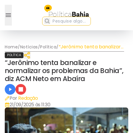
“Jerônimo tenta banalizar
Home
/
Notícias
/
Política
/
e normalizar os problemas
POLÍTICA
da Bahia”, diz ACM Neto em
“Jerônimo tenta banalizar e
Abaíra
normalizar os problemas da Bahia”,
diz ACM Neto em Abaíra
Por
Redação
21/09/2025 às 11:30