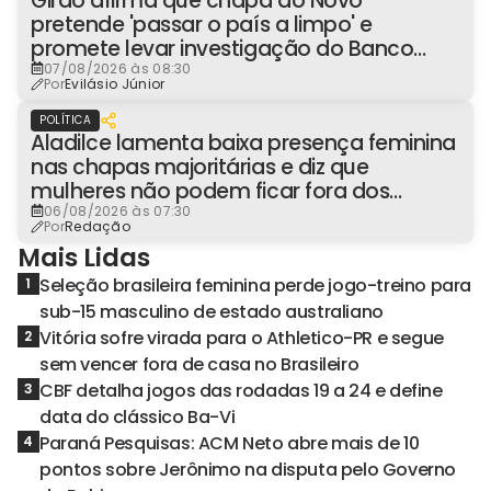
Girão afirma que chapa do Novo
pretende 'passar o país a limpo' e
promete levar investigação do Banco
Master à Presidência
07/08/2026 às 08:30
Por
Evilásio Júnior
POLÍTICA
Aladilce lamenta baixa presença feminina
nas chapas majoritárias e diz que
mulheres não podem ficar fora dos
espaços de poder
06/08/2026 às 07:30
Por
Redação
Mais Lidas
Seleção brasileira feminina perde jogo-treino para
1
sub-15 masculino de estado australiano
Vitória sofre virada para o Athletico-PR e segue
2
sem vencer fora de casa no Brasileiro
CBF detalha jogos das rodadas 19 a 24 e define
3
data do clássico Ba-Vi
Paraná Pesquisas: ACM Neto abre mais de 10
4
pontos sobre Jerônimo na disputa pelo Governo