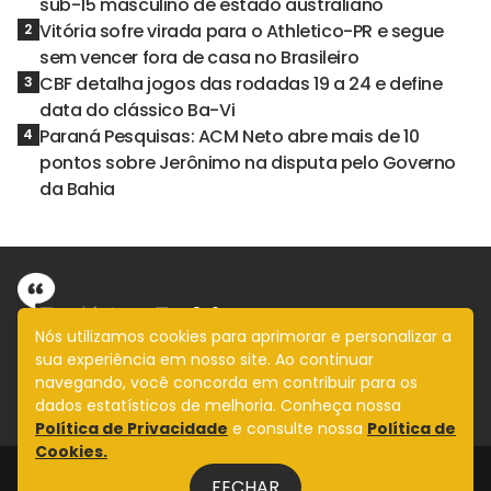
sub-15 masculino de estado australiano
Vitória sofre virada para o Athletico-PR e segue
2
sem vencer fora de casa no Brasileiro
CBF detalha jogos das rodadas 19 a 24 e define
3
data do clássico Ba-Vi
Paraná Pesquisas: ACM Neto abre mais de 10
4
pontos sobre Jerônimo na disputa pelo Governo
da Bahia
Nós utilizamos cookies para aprimorar e personalizar a
sua experiência em nosso site. Ao continuar
Informação com imparcialidade
navegando, você concorda em contribuir para os
SIGA
dados estatísticos de melhoria. Conheça nossa
Política de Privacidade
e consulte nossa
Política de
Cookies.
Legal
FECHAR
Fale Conosco