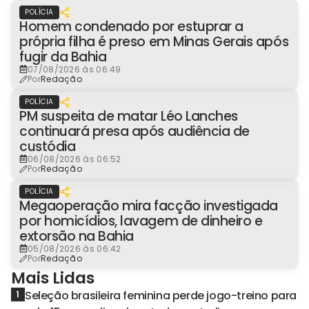
POLÍCIA
Homem condenado por estuprar a
própria filha é preso em Minas Gerais após
fugir da Bahia
07/08/2026 às 06:49
Por
Redação
POLÍCIA
PM suspeita de matar Léo Lanches
continuará presa após audiência de
custódia
06/08/2026 às 06:52
Por
Redação
POLÍCIA
Megaoperação mira facção investigada
por homicídios, lavagem de dinheiro e
extorsão na Bahia
05/08/2026 às 06:42
Por
Redação
Mais Lidas
Seleção brasileira feminina perde jogo-treino para
1