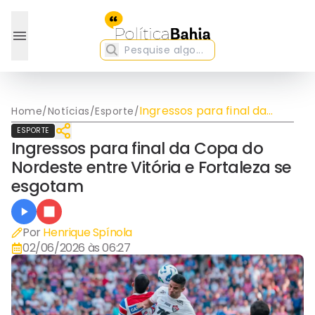
Ingressos para final da
Home
/
Notícias
/
Esporte
/
Copa do Nordeste entre
ESPORTE
Vitória e Fortaleza se
Ingressos para final da Copa do
esgotam
Nordeste entre Vitória e Fortaleza se
esgotam
Por
Henrique Spínola
02/06/2026 às 06:27