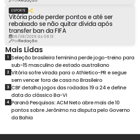
Por
Redação
ESPORTE
Vitória pode perder pontos e até ser
rebaixado se não quitar dívida após
transfer ban da FIFA
06/08/2026 às 08:13
Por
Redação
Mais Lidas
Seleção brasileira feminina perde jogo-treino para
1
sub-15 masculino de estado australiano
Vitória sofre virada para o Athletico-PR e segue
2
sem vencer fora de casa no Brasileiro
CBF detalha jogos das rodadas 19 a 24 e define
3
data do clássico Ba-Vi
Paraná Pesquisas: ACM Neto abre mais de 10
4
pontos sobre Jerônimo na disputa pelo Governo
da Bahia