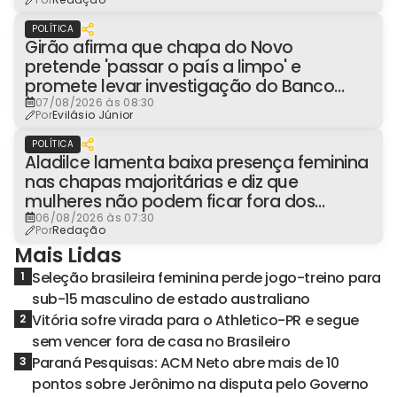
POLÍTICA
Girão afirma que chapa do Novo
pretende 'passar o país a limpo' e
promete levar investigação do Banco
Master à Presidência
07/08/2026 às 08:30
Por
Evilásio Júnior
POLÍTICA
Aladilce lamenta baixa presença feminina
nas chapas majoritárias e diz que
mulheres não podem ficar fora dos
espaços de poder
06/08/2026 às 07:30
Por
Redação
Mais Lidas
Seleção brasileira feminina perde jogo-treino para
1
sub-15 masculino de estado australiano
Vitória sofre virada para o Athletico-PR e segue
2
sem vencer fora de casa no Brasileiro
Paraná Pesquisas: ACM Neto abre mais de 10
3
pontos sobre Jerônimo na disputa pelo Governo