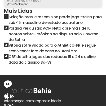
04/08/2026 às 09:22
Por
Redação
Mais Lidas
Seleção brasileira feminina perde jogo-treino para
1
sub-15 masculino de estado australiano
Paraná Pesquisas: ACM Neto abre mais de 10
2
pontos sobre Jerônimo na disputa pelo Governo
da Bahia
Vitória sofre virada para o Athletico-PR e segue
3
sem vencer fora de casa no Brasileiro
CBF detalha jogos das rodadas 19 a 24 e define
4
data do clássico Ba-Vi
Informação com imparcialidade
SIGA