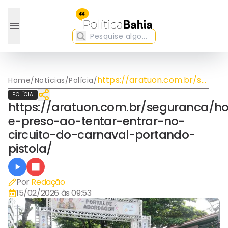
https://aratuon.com.br/segu
Home
/
Notícias
/
Polícia
/
e-preso-ao-tentar-
POLÍCIA
entrar-no-circuito-do-
https://aratuon.com.br/seguranca/
carnaval-portando-
e-preso-ao-tentar-entrar-no-
pistola/
circuito-do-carnaval-portando-
pistola/
Por
Redação
15/02/2026 às 09:53