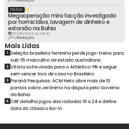
Por
Redação
POLÍCIA
Megaoperação mira facção investigada
por homicídios, lavagem de dinheiro e
extorsão na Bahia
05/08/2026 às 06:42
Por
Redação
Mais Lidas
Seleção brasileira feminina perde jogo-treino para
1
sub-15 masculino de estado australiano
Vitória sofre virada para o Athletico-PR e segue
2
sem vencer fora de casa no Brasileiro
Paraná Pesquisas: ACM Neto abre mais de 10
3
pontos sobre Jerônimo na disputa pelo Governo
da Bahia
CBF detalha jogos das rodadas 19 a 24 e define
4
data do clássico Ba-Vi