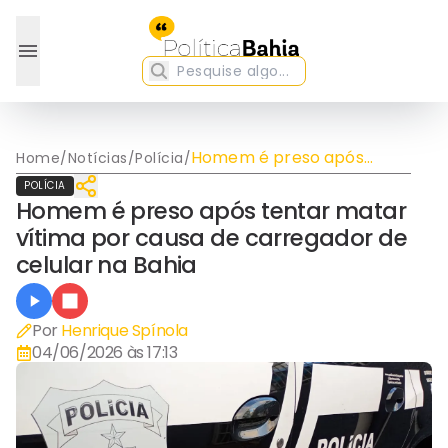
Homem é preso após
Home
/
Notícias
/
Polícia
/
tentar matar vítima por
POLÍCIA
causa de carregador de
Homem é preso após tentar matar
celular na Bahia
vítima por causa de carregador de
celular na Bahia
Por
Henrique Spínola
04/06/2026 às 17:13