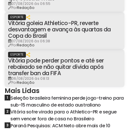
07/08/2026 às 06:55
Por
Redação
ESPORTE
Vitória goleia Athletico-PR, reverte
desvantagem e avança às quartas da
Copa do Brasil
07/08/2026 às 06:38
Por
Redação
ESPORTE
Vitória pode perder pontos e até ser
rebaixado se não quitar dívida após
transfer ban da FIFA
06/08/2026 às 08:13
Por
Redação
Mais Lidas
Seleção brasileira feminina perde jogo-treino para
1
sub-15 masculino de estado australiano
Vitória sofre virada para o Athletico-PR e segue
2
sem vencer fora de casa no Brasileiro
Paraná Pesquisas: ACM Neto abre mais de 10
3