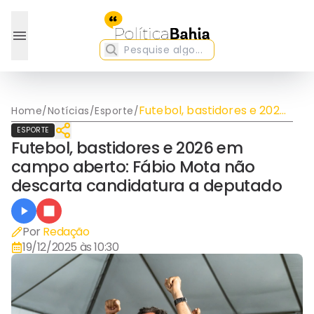
Futebol, bastidores e 2026
Home
/
Notícias
/
Esporte
/
em campo aberto: Fábio
ESPORTE
Mota não descarta
Futebol, bastidores e 2026 em
candidatura a deputado
campo aberto: Fábio Mota não
descarta candidatura a deputado
Por
Redação
19/12/2025 às 10:30