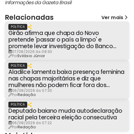
Informações da Gazeta Brasil
Relacionadas
Ver mais
POLÍTICA
Girão afirma que chapa do Novo
pretende 'passar o país a limpo' e
promete levar investigação do Banco
Master à Presidência
07/08/2026 às 08:30
Por
Evilásio Júnior
POLÍTICA
Aladilce lamenta baixa presença feminina
nas chapas majoritárias e diz que
mulheres não podem ficar fora dos
espaços de poder
06/08/2026 às 07:30
Por
Redação
POLÍTICA
Deputado baiano muda autodeclaração
racial pela terceira eleição consecutiva
06/08/2026 às 07:22
Por
Redação