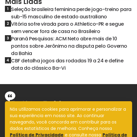
Mais Lidas
Seleção brasileira feminina perde jogo-treino para
1
sub-15 masculino de estado australiano
Vitória sofre virada para o Athletico-PR e segue
2
sem vencer fora de casa no Brasileiro
Paraná Pesquisas: ACM Neto abre mais de 10
3
pontos sobre Jerônimo na disputa pelo Governo
da Bahia
CBF detalha jogos das rodadas 19 a 24 e define
4
data do clássico Ba-Vi
Nós utilizamos cookies para aprimorar e personalizar a
sua experiência em nosso site. Ao continuar
Informação com imparcialidade
navegando, você concorda em contribuir para os
SIGA
dados estatísticos de melhoria. Conheça nossa
Política de Privacidade
e consulte nossa
Política de