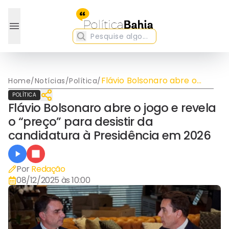
Flávio Bolsonaro abre o
Home
/
Notícias
/
Política
/
jogo e revela o “preço”
POLÍTICA
para desistir da
Flávio Bolsonaro abre o jogo e revela
candidatura à Presidência
o “preço” para desistir da
em 2026
candidatura à Presidência em 2026
Por
Redação
08/12/2025 às 10:00