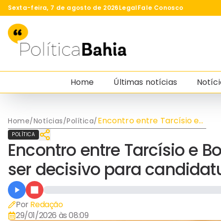
Sexta-feira, 7 de agosto de 2026
Legal
Fale Conosco
Home
Últimas notícias
Notíci
Encontro entre Tarcísio e
Home
/
Notícias
/
Política
/
Bolsonaro na Papudinha
POLÍTICA
pode ser decisivo para
Encontro entre Tarcísio e 
candidatura de Flávio
ser decisivo para candidatu
Por
Redação
29/01/2026 às 08:09