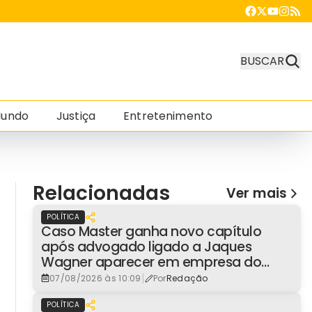
BUSCAR
undo
Justiça
Entretenimento
Relacionadas
Ver mais
POLÍTICA
Caso Master ganha novo capítulo
após advogado ligado a Jaques
Wagner aparecer em empresa do
consignado
|
07/08/2026 às 10:09
Por
Redação
POLÍTICA