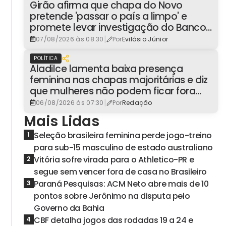
Girão afirma que chapa do Novo
pretende 'passar o país a limpo' e
promete levar investigação do Banco
Master à Presidência
|
07/08/2026 às 08:30
Por
Evilásio Júnior
POLÍTICA
Aladilce lamenta baixa presença
feminina nas chapas majoritárias e diz
que mulheres não podem ficar fora
dos espaços de poder
|
06/08/2026 às 07:30
Por
Redação
Mais Lidas
Seleção brasileira feminina perde jogo-treino
1
para sub-15 masculino de estado australiano
Vitória sofre virada para o Athletico-PR e
2
segue sem vencer fora de casa no Brasileiro
Paraná Pesquisas: ACM Neto abre mais de 10
3
pontos sobre Jerônimo na disputa pelo
Governo da Bahia
CBF detalha jogos das rodadas 19 a 24 e
4