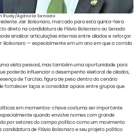
on Rudy/Agência Senado
esidente Jair Bolsonaro, marcado para esta quinta-feira
acto direto na candidatura de Flávio Bolsonaro ao Senado
ode sinalizar articulações internas entre aliados e reforçar
o por Bolsonaro — especialmente em um ano em que a corrida
 uma visita pessoal, mas também uma oportunidade para
ue poderão influenciar o desempenho eleitoral de aliados,
presença de Tarcísio, figura de peso dentro do cenário
e fortalecer laços e consolidar apoios entre grupos que
s políticas em momentos-chave costuma ser importante
— especialmente quando envolve nomes com grande
pretada por setores do campo político como um movimento
candidatura de Flávio Bolsonaro e seu projeto político