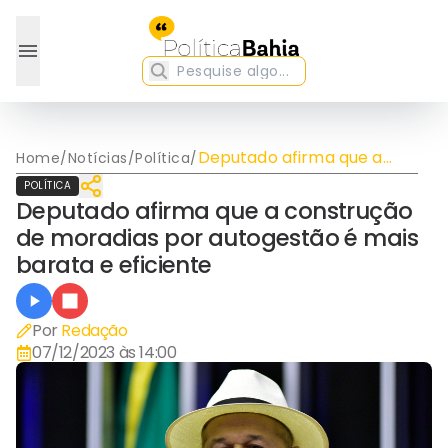
Deputado afirma que a
Home
/
Notícias
/
Política
/
construção de moradias
POLÍTICA
por autogestão é mais
Deputado afirma que a construção
barata e eficiente
de moradias por autogestão é mais
barata e eficiente
Por
Redação
07/12/2023 às 14:00