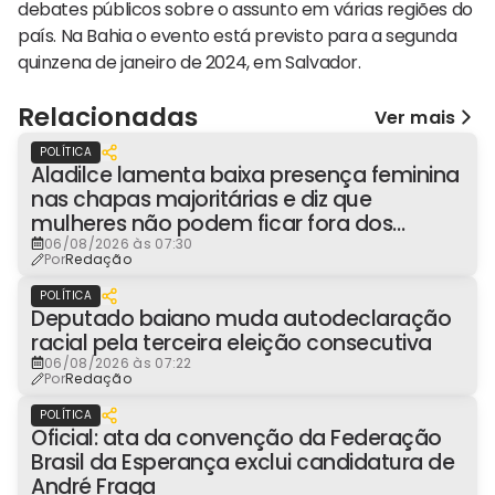
debates públicos sobre o assunto em várias regiões do
país. Na Bahia o evento está previsto para a segunda
quinzena de janeiro de 2024, em Salvador.
Relacionadas
Ver mais
POLÍTICA
Aladilce lamenta baixa presença feminina
nas chapas majoritárias e diz que
mulheres não podem ficar fora dos
espaços de poder
06/08/2026 às 07:30
Por
Redação
POLÍTICA
Deputado baiano muda autodeclaração
racial pela terceira eleição consecutiva
06/08/2026 às 07:22
Por
Redação
POLÍTICA
Oficial: ata da convenção da Federação
Brasil da Esperança exclui candidatura de
André Fraga