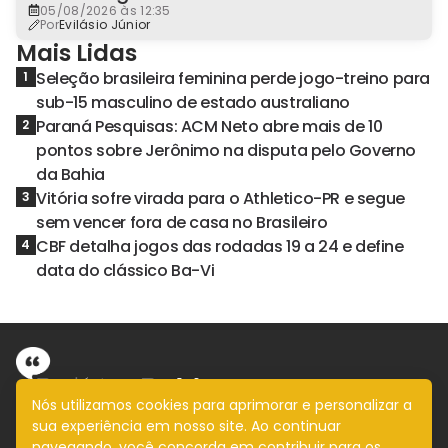
05/08/2026 às 12:35
Por
Evilásio Júnior
Mais Lidas
Seleção brasileira feminina perde jogo-treino para
1
sub-15 masculino de estado australiano
Paraná Pesquisas: ACM Neto abre mais de 10
2
pontos sobre Jerônimo na disputa pelo Governo
da Bahia
Vitória sofre virada para o Athletico-PR e segue
3
sem vencer fora de casa no Brasileiro
CBF detalha jogos das rodadas 19 a 24 e define
4
data do clássico Ba-Vi
Nós utilizamos cookies para aprimorar e personalizar a
sua experiência em nosso site. Ao continuar
Informação com imparcialidade
navegando, você concorda em contribuir para os