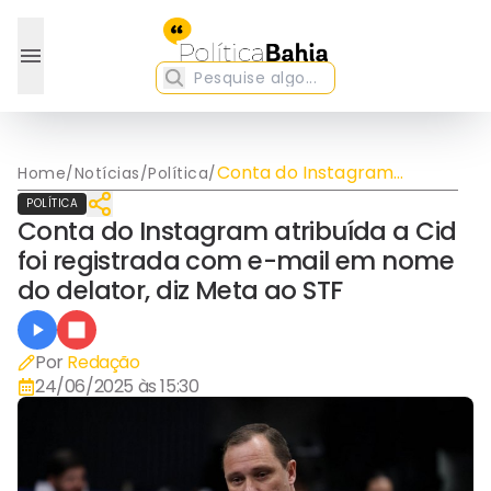
Conta do Instagram
Home
/
Notícias
/
Política
/
atribuída a Cid foi
POLÍTICA
registrada com e-mail em
Conta do Instagram atribuída a Cid
nome do delator, diz Meta
foi registrada com e-mail em nome
ao STF
do delator, diz Meta ao STF
Por
Redação
24/06/2025 às 15:30