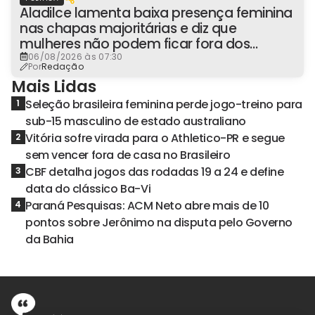
Aladilce lamenta baixa presença feminina
nas chapas majoritárias e diz que
mulheres não podem ficar fora dos
espaços de poder
06/08/2026 às 07:30
Por
Redação
Mais Lidas
Seleção brasileira feminina perde jogo-treino para
1
sub-15 masculino de estado australiano
Vitória sofre virada para o Athletico-PR e segue
2
sem vencer fora de casa no Brasileiro
CBF detalha jogos das rodadas 19 a 24 e define
3
data do clássico Ba-Vi
Paraná Pesquisas: ACM Neto abre mais de 10
4
pontos sobre Jerônimo na disputa pelo Governo
da Bahia