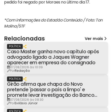
pedido foi negado por Moraes no último dia 17.
*Com informações do Estadão Conteúdo / Foto: Ton
Molina/STF
Relacionadas
Ver mais
POLÍTICA
Caso Master ganha novo capítulo após
advogado ligado a Jaques Wagner
aparecer em empresa do consignado
07/08/2026 às 10:09
Por
Redação
POLÍTICA
Girão afirma que chapa do Novo
pretende 'passar o país a limpo' e
promete levar investigação do Banco
Master à Presidência
07/08/2026 às 08:30
Por
Evilásio Júnior
POLÍTICA