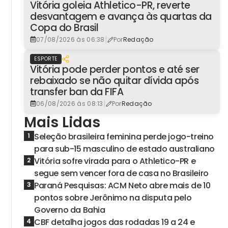
Vitória goleia Athletico-PR, reverte
desvantagem e avança às quartas da
Copa do Brasil
|
07/08/2026 às 06:38
Por
Redação
ESPORTE
Vitória pode perder pontos e até ser
rebaixado se não quitar dívida após
transfer ban da FIFA
|
06/08/2026 às 08:13
Por
Redação
Mais Lidas
Seleção brasileira feminina perde jogo-treino
1
para sub-15 masculino de estado australiano
Vitória sofre virada para o Athletico-PR e
2
segue sem vencer fora de casa no Brasileiro
Paraná Pesquisas: ACM Neto abre mais de 10
3
pontos sobre Jerônimo na disputa pelo
Governo da Bahia
CBF detalha jogos das rodadas 19 a 24 e
4