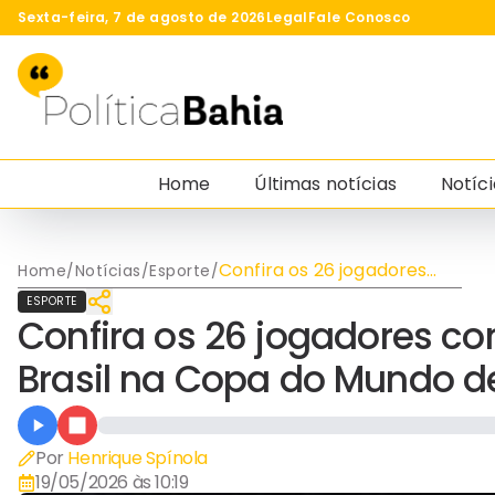
Sexta-feira, 7 de agosto de 2026
Legal
Fale Conosco
Home
Últimas notícias
Notíci
Confira os 26 jogadores
Home
/
Notícias
/
Esporte
/
convocados para defender
ESPORTE
o Brasil na Copa do Mundo
Confira os 26 jogadores c
de 2026
Brasil na Copa do Mundo d
Por
Henrique Spínola
19/05/2026 às 10:19