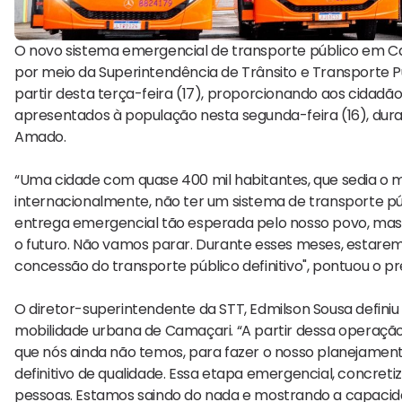
O novo sistema emergencial de transporte público em Cam
por meio da Superintendência de Trânsito e Transporte Pú
partir desta terça-feira (17), proporcionando aos cidadã
apresentados à população nesta segunda-feira (16), dur
Amado.
“Uma cidade com quase 400 mil habitantes, que sedia o ma
internacionalmente, não ter um sistema de transporte pú
entrega emergencial tão esperada pelo nosso povo, mas
o futuro. Não vamos parar. Durante esses meses, estare
concessão do transporte público definitivo", pontuou o pr
O diretor-superintendente da STT, Edmilson Sousa defi
mobilidade urbana de Camaçari. “A partir dessa operação
que nós ainda não temos, para fazer o nosso planejamento
definitivo de qualidade. Essa etapa emergencial, concreti
pessoas. Estamos saindo do nada e mostrando a capacidade