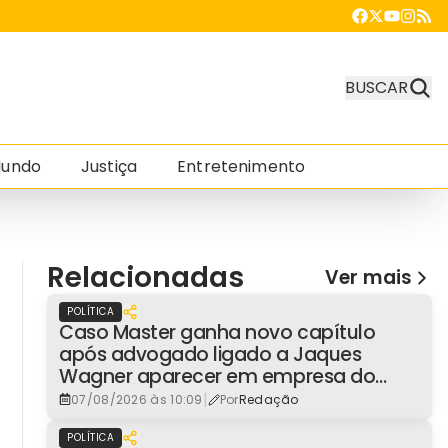
BUSCAR
undo
Justiça
Entretenimento
Relacionadas
Ver mais
POLÍTICA
Caso Master ganha novo capítulo
após advogado ligado a Jaques
Wagner aparecer em empresa do
consignado
|
07/08/2026 às 10:09
Por
Redação
POLÍTICA