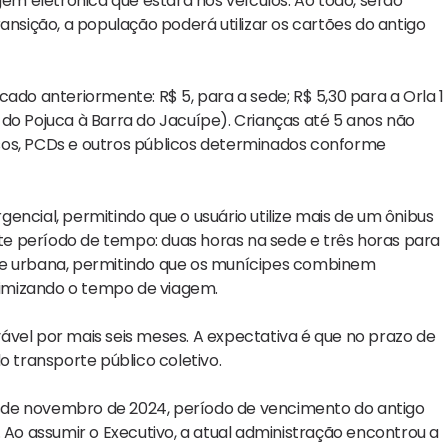
m eletrônica que estará nos veículos. Ao todo, serão
ansição, a população poderá utilizar os cartões do antigo
ado anteriormente: R$ 5, para a sede; R$ 5,30 para a Orla 1
do Pojuca à Barra do Jacuípe). Crianças até 5 anos não
s, PCDs e outros públicos determinados conforme
encial, permitindo que o usuário utilize mais de um ônibus
e período de tempo: duas horas na sede e três horas para
idade urbana, permitindo que os munícipes combinem
otimizando o tempo de viagem.
ável por mais seis meses. A expectativa é que no prazo de
o transporte público coletivo.
sde novembro de 2024, período de vencimento do antigo
 Ao assumir o Executivo, a atual administração encontrou a