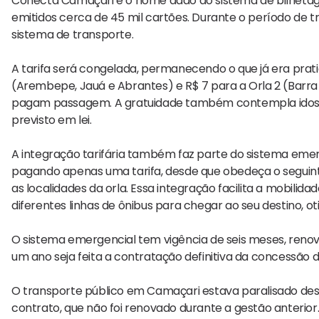
Conecta Camaçari é o nome dado ao sistema de bilhetage
emitidos cerca de 45 mil cartões. Durante o período de tr
sistema de transporte.
A tarifa será congelada, permanecendo o que já era pratic
(Arembepe, Jauá e Abrantes) e R$ 7 para a Orla 2 (Barra 
pagam passagem. A gratuidade também contempla idoso
previsto em lei.
A integração tarifária também faz parte do sistema emerg
pagando apenas uma tarifa, desde que obedeça o seguint
as localidades da orla. Essa integração facilita a mobil
diferentes linhas de ônibus para chegar ao seu destino, 
O sistema emergencial tem vigência de seis meses, renov
um ano seja feita a contratação definitiva da concessão d
O transporte público em Camaçari estava paralisado de
contrato, que não foi renovado durante a gestão anterior.