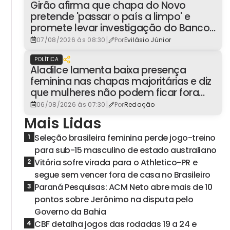
Girão afirma que chapa do Novo
pretende 'passar o país a limpo' e
promete levar investigação do Banco
Master à Presidência
|
07/08/2026 às 08:30
Por
Evilásio Júnior
POLÍTICA
Aladilce lamenta baixa presença
feminina nas chapas majoritárias e diz
que mulheres não podem ficar fora
dos espaços de poder
|
06/08/2026 às 07:30
Por
Redação
Mais Lidas
Seleção brasileira feminina perde jogo-treino
1
para sub-15 masculino de estado australiano
Vitória sofre virada para o Athletico-PR e
2
segue sem vencer fora de casa no Brasileiro
Paraná Pesquisas: ACM Neto abre mais de 10
3
pontos sobre Jerônimo na disputa pelo
Governo da Bahia
CBF detalha jogos das rodadas 19 a 24 e
4