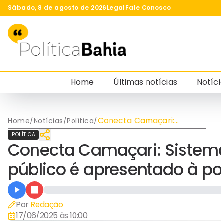
Sábado, 8 de agosto de 2026
Legal
Fale Conosco
Home
Últimas notícias
Notíci
Conecta Camaçari:
Home
/
Notícias
/
Política
/
Sistema emergencial de
POLÍTICA
transporte público é
Conecta Camaçari: Sistema
apresentado à população
público é apresentado à p
Por
Redação
17/06/2025 às 10:00