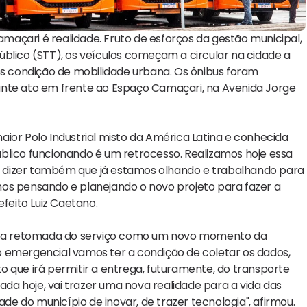
açari é realidade. Fruto de esforços da gestão municipal,
blico (STT), os veículos começam a circular na cidade a
os condição de mobilidade urbana. Os ônibus foram
ante ato em frente ao Espaço Camaçari, na Avenida Jorge
ior Polo Industrial misto da América Latina e conhecida
blico funcionando é um retrocesso. Realizamos hoje essa
 dizer também que já estamos olhando e trabalhando para
mos pensando e planejando o novo projeto para fazer a
efeito Luiz Caetano.
niu a retomada do serviço como um novo momento da
 emergencial vamos ter a condição de coletar os dados,
 que irá permitir a entrega, futuramente, do transporte
zada hoje, vai trazer uma nova realidade para a vida das
 do município de inovar, de trazer tecnologia", afirmou.