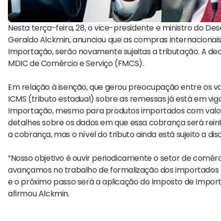
Nesta terça-feira, 28, o vice-presidente e ministro do De
Geraldo Alckmin, anunciou que as compras internacionais
Importação, serão novamente sujeitas a tributação. A dec
MDIC de Comércio e Serviço (FMCS).
Em relação à isenção, que gerou preocupação entre os var
ICMS (tributo estadual) sobre as remessas já está em vig
Importação, mesmo para produtos importados com valor i
detalhes sobre os dados em que essa cobrança será rei
a cobrança, mas o nível do tributo ainda está sujeito a dis
“Nosso objetivo é ouvir periodicamente o setor de comérci
avançamos no trabalho de formalização dos importados em p
e o próximo passo será a aplicação do Imposto de Import
afirmou Alckmin.