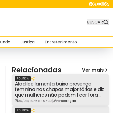
BUSCAR
undo
Justiça
Entretenimento
Relacionadas
Ver mais
POLÍTICA
Aladilce lamenta baixa presença
feminina nas chapas majoritárias e diz
que mulheres não podem ficar fora
dos espaços de poder
|
06/08/2026 às 07:30
Por
Redação
POLÍTICA