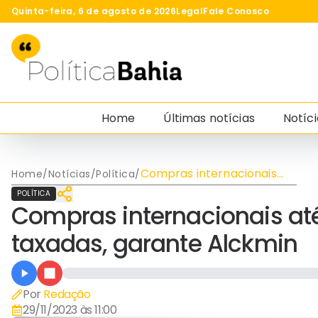
Quinta-feira, 6 de agosto de 2026
Legal
Fale Conosco
Home
Últimas notícias
Notíci
Compras internacionais
Home
/
Notícias
/
Política
/
até US$ 50 vão voltar a ser
POLÍTICA
taxadas, garante Alckmin
Compras internacionais até
taxadas, garante Alckmin
Por
Redação
29/11/2023 às 11:00