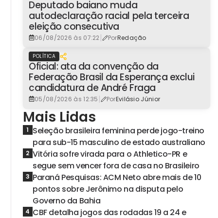
Deputado baiano muda
autodeclaração racial pela terceira
eleição consecutiva
|
06/08/2026 às 07:22
Por
Redação
POLÍTICA
Oficial: ata da convenção da
Federação Brasil da Esperança exclui
candidatura de André Fraga
|
05/08/2026 às 12:35
Por
Evilásio Júnior
Mais Lidas
Seleção brasileira feminina perde jogo-treino
1
para sub-15 masculino de estado australiano
Vitória sofre virada para o Athletico-PR e
2
segue sem vencer fora de casa no Brasileiro
Paraná Pesquisas: ACM Neto abre mais de 10
3
pontos sobre Jerônimo na disputa pelo
Governo da Bahia
CBF detalha jogos das rodadas 19 a 24 e
4