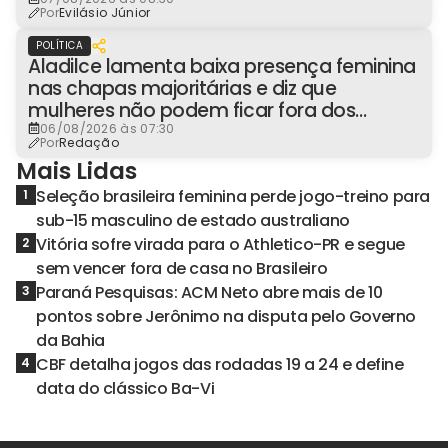
Master à Presidência
Por
Evilásio Júnior
POLÍTICA
Aladilce lamenta baixa presença feminina
nas chapas majoritárias e diz que
mulheres não podem ficar fora dos
espaços de poder
06/08/2026 às 07:30
Por
Redação
Mais Lidas
Seleção brasileira feminina perde jogo-treino para
1
sub-15 masculino de estado australiano
Vitória sofre virada para o Athletico-PR e segue
2
sem vencer fora de casa no Brasileiro
Paraná Pesquisas: ACM Neto abre mais de 10
3
pontos sobre Jerônimo na disputa pelo Governo
da Bahia
CBF detalha jogos das rodadas 19 a 24 e define
4
data do clássico Ba-Vi