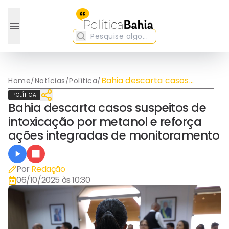
Bahia descarta casos
Home
/
Notícias
/
Política
/
suspeitos de intoxicação
POLÍTICA
por metanol e reforça
Bahia descarta casos suspeitos de
ações integradas de
intoxicação por metanol e reforça
monitoramento
ações integradas de monitoramento
Por
Redação
06/10/2025 às 10:30