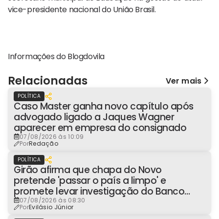
vice-presidente nacional do União Brasil.
Informações do Blogdovila
Relacionadas
Ver mais
POLÍTICA
Caso Master ganha novo capítulo após
advogado ligado a Jaques Wagner
aparecer em empresa do consignado
07/08/2026 às 10:09
Por
Redação
POLÍTICA
Girão afirma que chapa do Novo
pretende 'passar o país a limpo' e
promete levar investigação do Banco
Master à Presidência
07/08/2026 às 08:30
Por
Evilásio Júnior