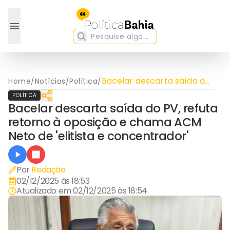
Bacelar descarta saída do
Home
/
Notícias
/
Política
/
PV, refuta retorno à
POLÍTICA
oposição e chama ACM
Bacelar descarta saída do PV, refuta
Neto de 'elitista e
retorno à oposição e chama ACM
concentrador'
Neto de 'elitista e concentrador'
Por
Redação
02/12/2025 às 18:53
Atualizado em
02/12/2025 às 18:54