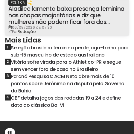
POLÍTICA
Aladilce lamenta baixa presença feminina
nas chapas majoritárias e diz que
mulheres não podem ficar fora dos
espaços de poder
06/08/2026 às 07:30
Por
Redação
Mais Lidas
Seleção brasileira feminina perde jogo-treino para
1
sub-15 masculino de estado australiano
Vitória sofre virada para o Athletico-PR e segue
2
sem vencer fora de casa no Brasileiro
Paraná Pesquisas: ACM Neto abre mais de 10
3
pontos sobre Jerônimo na disputa pelo Governo
da Bahia
CBF detalha jogos das rodadas 19 a 24 e define
4
data do clássico Ba-Vi