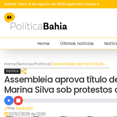
Quinta-feira, 6 de agosto de 2026
Legal
Fale Conosco
Home
Últimas notícias
Notíci
Assembleia aprova título
Home
/
Notícias
/
Política
/
de cidadã baiana para
POLÍTICA
Marina Silva sob protestos
Assembleia aprova título 
da oposição
Marina Silva sob protestos
Por
Redação
22/10/2025 às 12:00