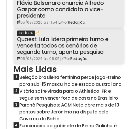
Flávio Bolsonaro anuncia Alfredo
Gaspar como candidato a vice-
presidente
|
05/08/2026 às 11:54
Por
Redação
POLÍTICA
Quaest: Lula lidera primeiro turno e
venceria todos os cenários de
segundo turno, aponta pesquisa
|
05/08/2026 às 08:05
Por
Redação
Mais Lidas
Seleção brasileira feminina perde jogo-treino
1
para sub-15 masculino de estado australiano
Vitória sofre virada para o Athletico-PR e
2
segue sem vencer fora de casa no Brasileiro
Paraná Pesquisas: ACM Neto abre mais de 10
3
pontos sobre Jerônimo na disputa pelo
Governo da Bahia
Funcionário do gabinete de Binho Galinha é
4