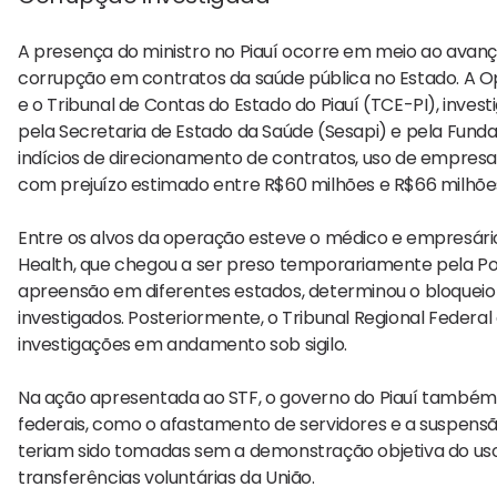
A presença do ministro no Piauí ocorre em meio ao avanç
corrupção em contratos da saúde pública no Estado. A O
e o Tribunal de Contas do Estado do Piauí (TCE-PI), inv
pela Secretaria de Estado da Saúde (Sesapi) e pela Fun
indícios de direcionamento de contratos, uso de empresa
com prejuízo estimado entre R$60 milhões e R$66 milhões
Entre os alvos da operação esteve o médico e empresári
Health, que chegou a ser preso temporariamente pela Po
apreensão em diferentes estados, determinou o bloqueio 
investigados. Posteriormente, o Tribunal Regional Federa
investigações em andamento sob sigilo.
Na ação apresentada ao STF, o governo do Piauí também
federais, como o afastamento de servidores e a suspensão
teriam sido tomadas sem a demonstração objetiva do uso
transferências voluntárias da União.