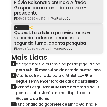
Flávio Bolsonaro anuncia Alfredo
Gaspar como candidato a vice-
presidente
|
05/08/2026 às 11:54
Por
Redação
POLÍTICA
Quaest: Lula lidera primeiro turno e
venceria todos os cenários de
segundo turno, aponta pesquisa
|
05/08/2026 às 08:05
Por
Redação
Mais Lidas
Seleção brasileira feminina perde jogo-treino
1
para sub-15 masculino de estado australiano
Vitória sofre virada para o Athletico-PR e
2
segue sem vencer fora de casa no Brasileiro
Paraná Pesquisas: ACM Neto abre mais de 10
3
pontos sobre Jerônimo na disputa pelo
Governo da Bahia
Funcionário do gabinete de Binho Galinha é
4