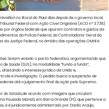
veillon no litoral do Piauí dias depois de o governo local,
Tribunal Federal com Ação Cível Originária (ACO nº 3.738)
as por órgãos federais que apuram contratos e gastos da
edimentos da Polícia Federal, da Controladoria-Geral da
ões da Justiça Federal, no âmbito das operações OMNI e
ações teriam violado o pacto federativo, argumentando que
o de Saúde (SUS), na modalidade “fundo a fundo”,
afastando o interesse jurídico da União e,
trole e investigação. O pedido busca a suspensão de
 federais até o julgamento final da ação pelo Supremo.
dor do Estado,de acordo com Imagens que circulam
 na Pousada Manati, em Barra Grande (PI), que pertence a
s, e é juridicamente administrado por Danilo Araújo,