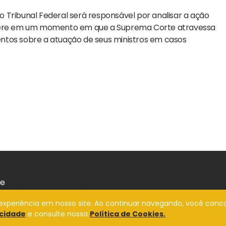
 Tribunal Federal será responsável por analisar a ação
insere em um momento em que a Suprema Corte atravessa
ntos sobre a atuação de seus ministros em casos
de
a experiência em nosso site. Ao continuar navegando, você conc
acidade
e consulte nossa
Política de Cookies.