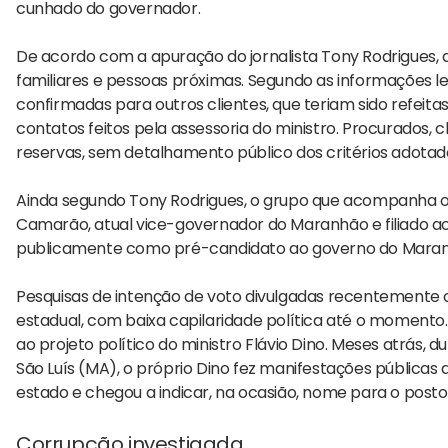
cunhado do governador.
De acordo com a apuração do jornalista Tony Rodrigues, 
familiares e pessoas próximas. Segundo as informações l
confirmadas para outros clientes, que teriam sido refeita
contatos feitos pela assessoria do ministro. Procurados, 
reservas, sem detalhamento público dos critérios adotad
Ainda segundo Tony Rodrigues, o grupo que acompanha o mini
Camarão, atual vice-governador do Maranhão e filiado a
publicamente como pré-candidato ao governo do Maranh
Pesquisas de intenção de voto divulgadas recentemente o
estadual, com baixa capilaridade política até o momento
ao projeto político do ministro Flávio Dino. Meses atrás, 
São Luís (MA), o próprio Dino fez manifestações públic
estado e chegou a indicar, na ocasião, nome para o post
Corrupção investigada