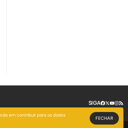
SIGA
orda em contribuir para os dados
FECHAR