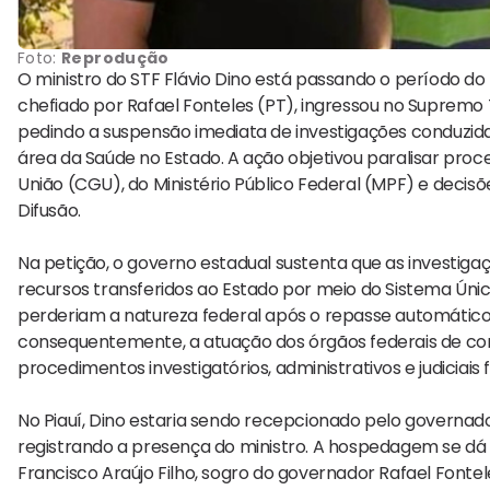
Foto:
Reprodução
O ministro do STF Flávio Dino está passando o período do ré
chefiado por Rafael Fonteles (PT), ingressou no Supremo 
pedindo a suspensão imediata de investigações conduzid
área da Saúde no Estado. A ação objetivou paralisar proc
União (CGU), do Ministério Público Federal (MPF) e decis
Difusão.
Na petição, o governo estadual sustenta que as investig
recursos transferidos ao Estado por meio do Sistema Únic
perderiam a natureza federal após o repasse automático, 
consequentemente, a atuação dos órgãos federais de con
procedimentos investigatórios, administrativos e judiciais
No Piauí, Dino estaria sendo recepcionado pelo governa
registrando a presença do ministro. A hospedagem se dá
Francisco Araújo Filho, sogro do governador Rafael Fontele