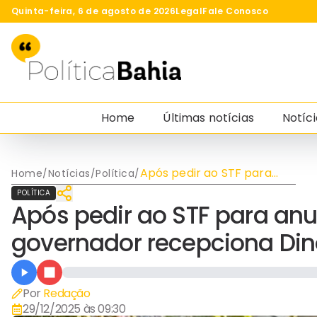
Quinta-feira, 6 de agosto de 2026
Legal
Fale Conosco
Home
Últimas notícias
Notíci
Após pedir ao STF para
Home
/
Notícias
/
Política
/
anular investigação da PF,
POLÍTICA
governador recepciona
Após pedir ao STF para anul
Dino em pousada da
família
governador recepciona Din
Por
Redação
29/12/2025 às 09:30