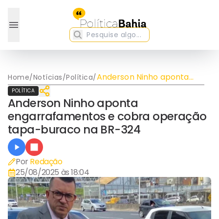
Anderson Ninho aponta
Home
/
Notícias
/
Política
/
engarrafamentos e cobra
POLÍTICA
operação tapa-buraco na
Anderson Ninho aponta
BR-324
engarrafamentos e cobra operação
tapa-buraco na BR-324
Por
Redação
25/08/2025 às 18:04