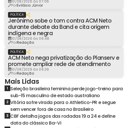
10/08/2026 às 07:06
Por
Evilásio Júnior
POLÍTICA
Jerônimo sobe o tom contra ACM Neto
durante debate da Band e cita origem
indígena e negra
10/08/2026 às 06:48
Por
Redação
POLÍTICA
ACM Neto nega privatização do Planserv e
promete ampliar rede de atendimento
10/08/2026 às 06:39
Por
Redação
Mais Lidas
Seleção brasileira feminina perde jogo-treino para
1
sub-15 masculino de estado australiano
Vitória sofre virada para o Athletico-PR e segue
2
sem vencer fora de casa no Brasileiro
CBF detalha jogos das rodadas 19 a 24 e define
3
data do clássico Ba-Vi