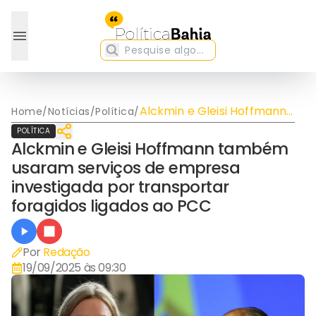
Alckmin e Gleisi Hoffmann
Home
/
Notícias
/
Política
/
também usaram serviços
POLÍTICA
de empresa investigada
Alckmin e Gleisi Hoffmann também
por transportar foragidos
usaram serviços de empresa
ligados ao PCC
investigada por transportar
foragidos ligados ao PCC
Por
Redação
19/09/2025 às 09:30