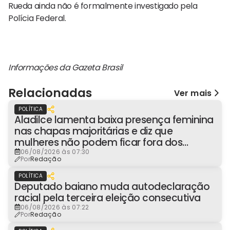
Rueda ainda não é formalmente investigado pela
Polícia Federal.
Informações da Gazeta Brasil
Relacionadas
Ver mais
POLÍTICA
Aladilce lamenta baixa presença feminina
nas chapas majoritárias e diz que
mulheres não podem ficar fora dos
espaços de poder
06/08/2026 às 07:30
Por
Redação
POLÍTICA
Deputado baiano muda autodeclaração
racial pela terceira eleição consecutiva
06/08/2026 às 07:22
Por
Redação