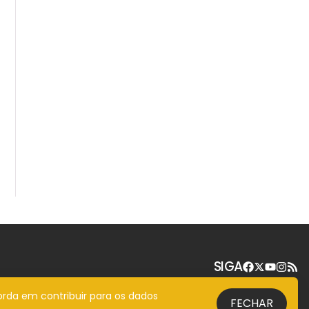
SIGA
orda em contribuir para os dados
FECHAR