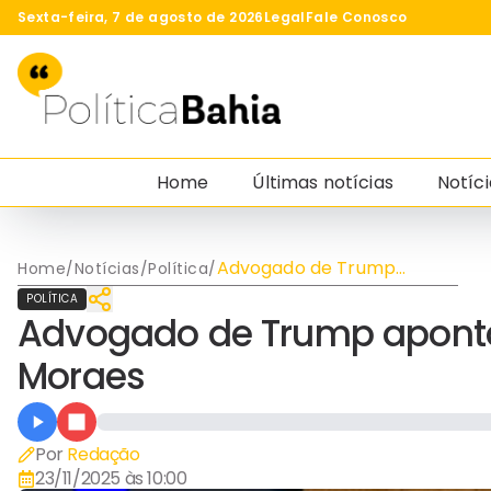
Sexta-feira, 7 de agosto de 2026
Legal
Fale Conosco
Home
Últimas notícias
Notíci
Advogado de Trump
Home
/
Notícias
/
Política
/
aponta ‘abusos históricos’
POLÍTICA
de Moraes
Advogado de Trump aponta 
Moraes
Por
Redação
23/11/2025 às 10:00