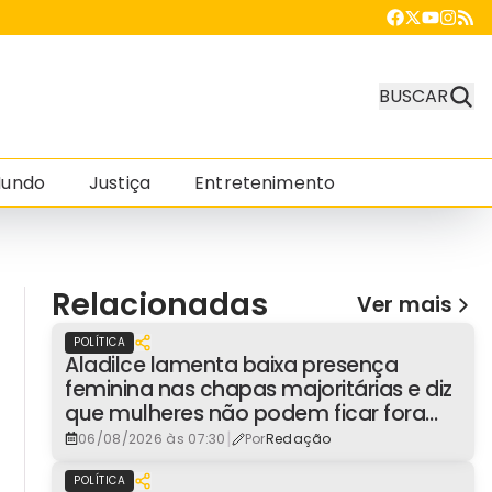
BUSCAR
undo
Justiça
Entretenimento
Relacionadas
Ver mais
POLÍTICA
Aladilce lamenta baixa presença
feminina nas chapas majoritárias e diz
que mulheres não podem ficar fora
dos espaços de poder
|
06/08/2026 às 07:30
Por
Redação
POLÍTICA