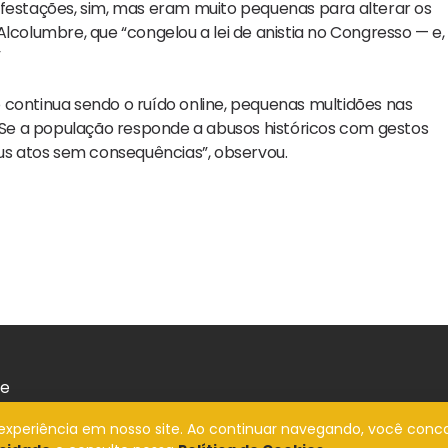
stações, sim, mas eram muito pequenas para alterar os
lcolumbre, que “congelou a lei de anistia no Congresso — e,
”
 continua sendo o ruído online, pequenas multidões nas
Se a população responde a abusos históricos com gestos
eus atos sem consequências”, observou.
de
a experiência em nosso site. Ao continuar navegando, você conc