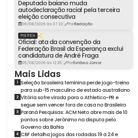
Deputado baiano muda
autodeclaração racial pela terceira
eleição consecutiva
|
06/08/2026 às 07:22
Por
Redação
POLÍTICA
Oficial: ata da convenção da
Federação Brasil da Esperança exclui
candidatura de André Fraga
|
05/08/2026 às 12:35
Por
Evilásio Júnior
Mais Lidas
Seleção brasileira feminina perde jogo-treino
1
para sub-15 masculino de estado australiano
Vitória sofre virada para o Athletico-PR e
2
segue sem vencer fora de casa no Brasileiro
Paraná Pesquisas: ACM Neto abre mais de 10
3
pontos sobre Jerônimo na disputa pelo
Governo da Bahia
CBF detalha jogos das rodadas 19 a 24 e
4