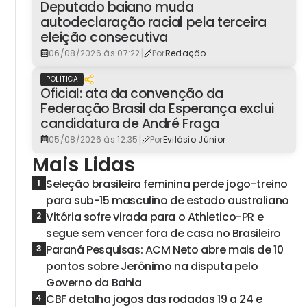
Deputado baiano muda
autodeclaração racial pela terceira
eleição consecutiva
|
06/08/2026 às 07:22
Por
Redação
POLÍTICA
Oficial: ata da convenção da
Federação Brasil da Esperança exclui
candidatura de André Fraga
|
05/08/2026 às 12:35
Por
Evilásio Júnior
Mais Lidas
Seleção brasileira feminina perde jogo-treino
1
para sub-15 masculino de estado australiano
Vitória sofre virada para o Athletico-PR e
2
segue sem vencer fora de casa no Brasileiro
Paraná Pesquisas: ACM Neto abre mais de 10
3
pontos sobre Jerônimo na disputa pelo
Governo da Bahia
CBF detalha jogos das rodadas 19 a 24 e
4