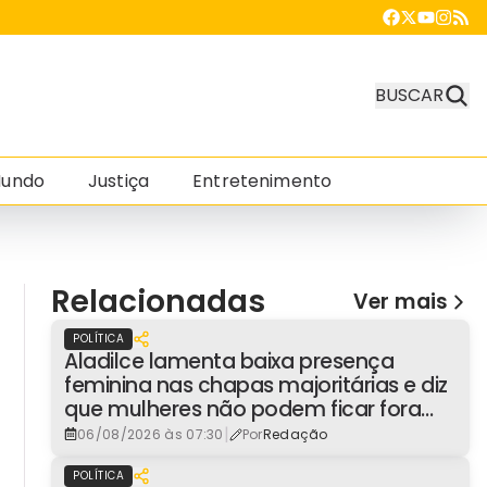
BUSCAR
undo
Justiça
Entretenimento
Relacionadas
Ver mais
POLÍTICA
Aladilce lamenta baixa presença
feminina nas chapas majoritárias e diz
que mulheres não podem ficar fora
dos espaços de poder
|
06/08/2026 às 07:30
Por
Redação
POLÍTICA