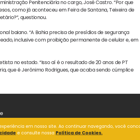
nistração Penitenciária no cargo, José Castro. “Por que
os, como já aconteceu em Feira de Santana, Teixeira de
tário?”, questionou.
nal baiano. “A Bahia precisa de presídios de segurança
ado, inclusive com proibição permanente de celular e, em
etista no estado. “Isso aí é o resultado de 20 anos de PT
ria, que é Jerônimo Rodrigues, que acaba sendo cúmplice
de
a experiência em nosso site. Ao continuar navegando, você conc
acidade
e consulte nossa
Política de Cookies.