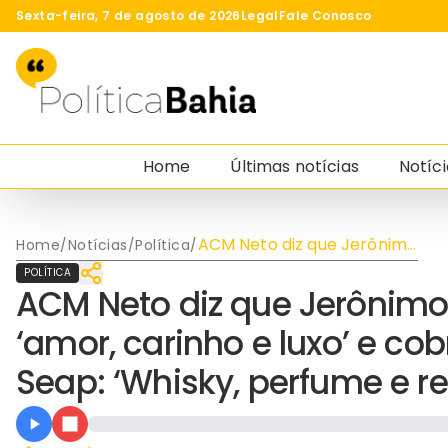
Sexta-feira, 7 de agosto de 2026
Legal
Fale Conosco
Home
Últimas notícias
Notíci
ACM Neto diz que Jerônimo
Home
/
Notícias
/
Política
/
trata criminosos com
POLÍTICA
‘amor, carinho e luxo’ e
ACM Neto diz que Jerônimo
cobra saída do secretário
da Seap: ‘Whisky, perfume
‘amor, carinho e luxo’ e co
e regalias em cela’
Seap: ‘Whisky, perfume e re