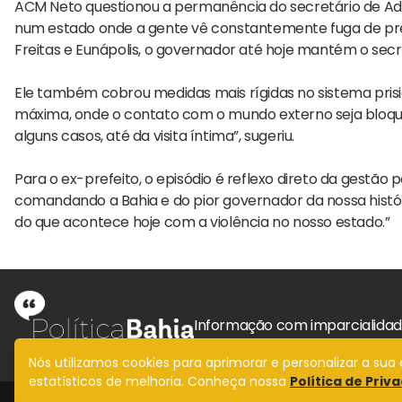
ACM Neto questionou a permanência do secretário de Admi
num estado onde a gente vê constantemente fuga de pres
Freitas e Eunápolis, o governador até hoje mantém o secre
Ele também cobrou medidas mais rígidas no sistema prisio
máxima, onde o contato com o mundo externo seja bloque
alguns casos, até da visita íntima”, sugeriu.
Para o ex-prefeito, o episódio é reflexo direto da gestão p
comandando a Bahia e do pior governador da nossa histó
do que acontece hoje com a violência no nosso estado.”
Informação com imparcialida
Nós utilizamos cookies para aprimorar e personalizar a su
estatísticos de melhoria. Conheça nossa
Política de Priv