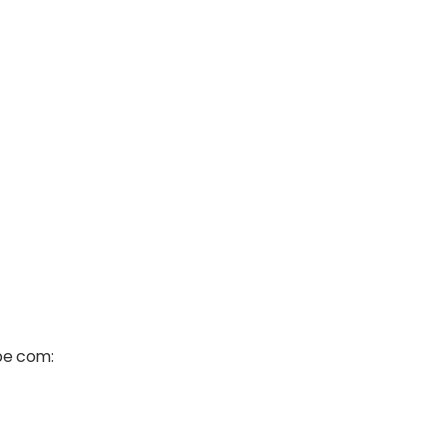
be
com: