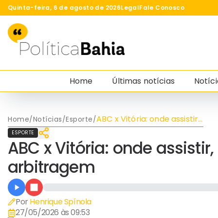
Quinta-feira, 6 de agosto de 2026
Legal
Fale Conosco
Home
Últimas notícias
Notíci
ABC x Vitória: onde assistir,
Home
/
Notícias
/
Esporte
/
prováveis escalações e
ESPORTE
arbitragem
ABC x Vitória: onde assistir
arbitragem
Por
Henrique Spínola
27/05/2026 às 09:53