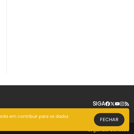
SIGA
orda em contribuir para os dados
FECHAR
Legal
Fale Conosco