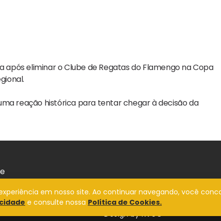
 após eliminar o
Clube de Regatas do Flamengo
na Copa
gional.
uma reação histórica para tentar chegar à decisão da
de
a experiência em nosso site. Ao continuar navegando, você conc
acidade
e consulte nossa
Política de Cookies.
Design by
NVGO