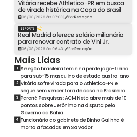
Vitória recebe Athletico-PR em busca
de virada histórica na Copa do Brasil
|
06/08/2026 às 07:03
Por
Redação
ESPORTE
Real Madrid oferece salário milionário
para renovar contrato de Vini Jr.
|
06/08/2026 às 06:43
Por
Redação
Mais Lidas
Seleção brasileira feminina perde jogo-treino
1
para sub-15 masculino de estado australiano
Vitória sofre virada para o Athletico-PR e
2
segue sem vencer fora de casa no Brasileiro
Paraná Pesquisas: ACM Neto abre mais de 10
3
pontos sobre Jerônimo na disputa pelo
Governo da Bahia
Funcionário do gabinete de Binho Galinha é
4
morto a facadas em Salvador