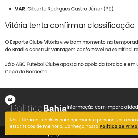
VAR:
Gilberto Rodrigues Castro Júnior (PE).
Vitória tenta confirmar classificação
O
Esporte Clube Vitória
vive bom momento na temporada
do Brasil e construir vantagem confortável na semifinal re
Já o
ABC Futebol Clube
aposta no apoio da torcida e em 
Copa do Nordeste.
Informação com imparcialida
Nós utilizamos cookies para aprimorar e personalizar a su
estatísticos de melhoria. Conheça nossa
Política de Priv
Política Bahia © Copyright 2025