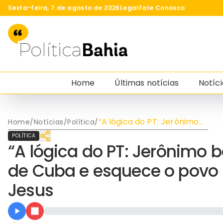
Sexta-feira, 7 de agosto de 2026
Legal
Fale Conosco
Home
Últimas notícias
Notíci
“A lógica do PT: Jerônimo
Home
/
Notícias
/
Política
/
banca com milhões
POLÍTICA
ditadura de Cuba e
“A lógica do PT: Jerônimo
esquece o povo Bahia”,
critica Leandro de Jesus
de Cuba e esquece o povo B
Jesus