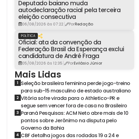
Deputado baiano muda
autodeclaração racial pela terceira
eleição consecutiva
|
06/08/2026 às 07:22
Por
Redação
POLÍTICA
Oficial: ata da convenção da
Federação Brasil da Esperança exclui
candidatura de André Fraga
|
05/08/2026 às 12:35
Por
Evilásio Júnior
Mais Lidas
Seleção brasileira feminina perde jogo-treino
1
para sub-15 masculino de estado australiano
Vitória sofre virada para o Athletico-PR e
2
segue sem vencer fora de casa no Brasileiro
Paraná Pesquisas: ACM Neto abre mais de 10
3
pontos sobre Jerônimo na disputa pelo
Governo da Bahia
CBF detalha jogos das rodadas 19 a 24 e
4