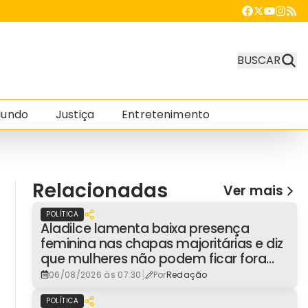
BUSCAR
undo
Justiça
Entretenimento
Relacionadas
Ver mais
POLÍTICA
Aladilce lamenta baixa presença
feminina nas chapas majoritárias e diz
que mulheres não podem ficar fora
dos espaços de poder
|
06/08/2026 às 07:30
Por
Redação
POLÍTICA