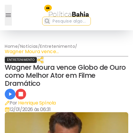
Home
/
Notícias
/
Entretenimento
/
Wagner Moura vence
Globo de Ouro como
ENTRETENIMENTO
Melhor Ator em Filme
Wagner Moura vence Globo de Ouro
Dramático
como Melhor Ator em Filme
Dramático
Por
Henrique Spínola
12/01/2026 às 06:31