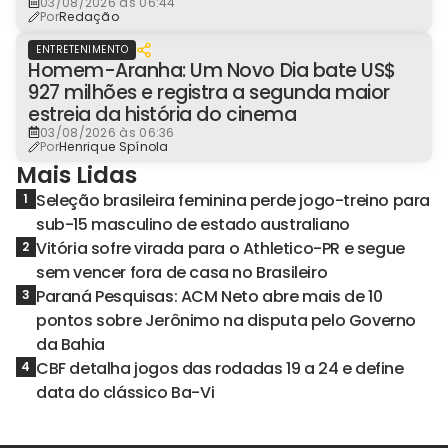
03/08/2026 às 06:44
Por
Redação
ENTRETENIMENTO
Homem-Aranha: Um Novo Dia bate US$
927 milhões e registra a segunda maior
estreia da história do cinema
03/08/2026 às 06:36
Por
Henrique Spínola
Mais Lidas
Seleção brasileira feminina perde jogo-treino para
1
sub-15 masculino de estado australiano
Vitória sofre virada para o Athletico-PR e segue
2
sem vencer fora de casa no Brasileiro
Paraná Pesquisas: ACM Neto abre mais de 10
3
pontos sobre Jerônimo na disputa pelo Governo
da Bahia
CBF detalha jogos das rodadas 19 a 24 e define
4
data do clássico Ba-Vi