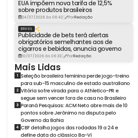
EUA impõem nova tarifa de 12,5%
sobre produtos brasileiros
|
24/07/2026 às 06:42
Por
Redação
BRASIL
Publicidade de bets terá alertas
obrigatórios semelhantes aos de
cigarros e bebidas, anuncia governo
|
10/07/2026 às 06:33
Por
Redação
Mais Lidas
Seleção brasileira feminina perde jogo-treino
1
para sub-15 masculino de estado australiano
Vitória sofre virada para o Athletico-PR e
2
segue sem vencer fora de casa no Brasileiro
Paraná Pesquisas: ACM Neto abre mais de 10
3
pontos sobre Jerônimo na disputa pelo
Governo da Bahia
CBF detalha jogos das rodadas 19 a 24 e
4
define data do clássico Ba-Vi