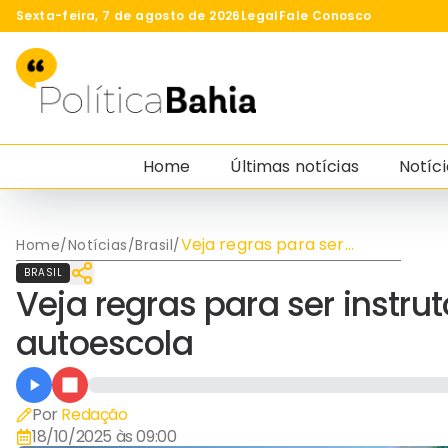
Sexta-feira, 7 de agosto de 2026
Legal
Fale Conosco
Home
Últimas notícias
Notíci
Veja regras para ser
Home
/
Notícias
/
Brasil
/
instrutor de CNH sem
BRASIL
vínculo com autoescola
Veja regras para ser instr
autoescola
Por
Redação
18/10/2025 às 09:00