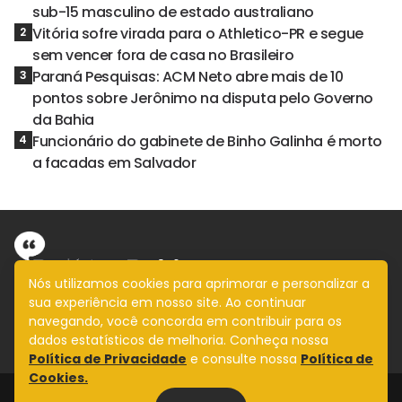
sub-15 masculino de estado australiano
Vitória sofre virada para o Athletico-PR e segue
2
sem vencer fora de casa no Brasileiro
Paraná Pesquisas: ACM Neto abre mais de 10
3
pontos sobre Jerônimo na disputa pelo Governo
da Bahia
Funcionário do gabinete de Binho Galinha é morto
4
a facadas em Salvador
Nós utilizamos cookies para aprimorar e personalizar a
sua experiência em nosso site. Ao continuar
Informação com imparcialidade
navegando, você concorda em contribuir para os
SIGA
dados estatísticos de melhoria. Conheça nossa
Política de Privacidade
e consulte nossa
Política de
Cookies.
Legal