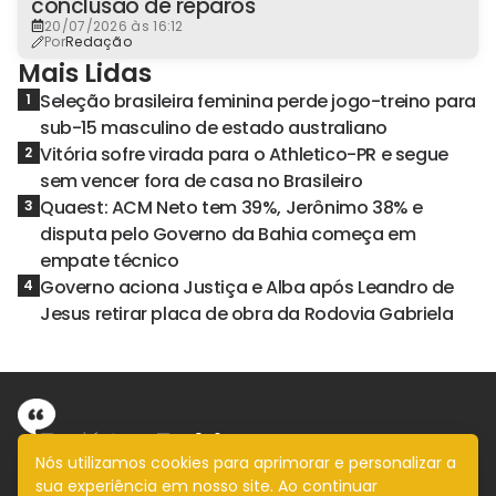
conclusão de reparos
20/07/2026 às 16:12
Por
Redação
Mais Lidas
Seleção brasileira feminina perde jogo-treino para
1
sub-15 masculino de estado australiano
Vitória sofre virada para o Athletico-PR e segue
2
sem vencer fora de casa no Brasileiro
Quaest: ACM Neto tem 39%, Jerônimo 38% e
3
disputa pelo Governo da Bahia começa em
empate técnico
Governo aciona Justiça e Alba após Leandro de
4
Jesus retirar placa de obra da Rodovia Gabriela
Nós utilizamos cookies para aprimorar e personalizar a
sua experiência em nosso site. Ao continuar
Informação com imparcialidade