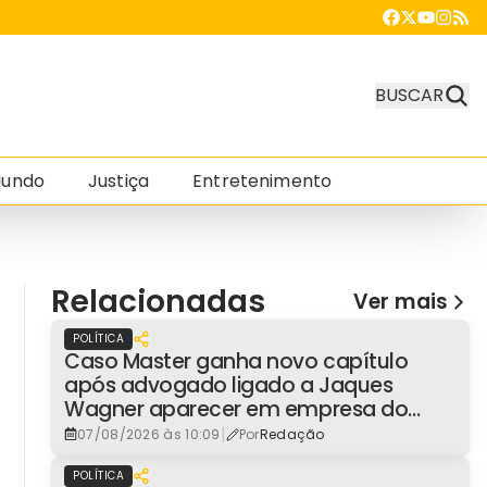
BUSCAR
undo
Justiça
Entretenimento
Relacionadas
Ver mais
POLÍTICA
Caso Master ganha novo capítulo
após advogado ligado a Jaques
Wagner aparecer em empresa do
consignado
|
07/08/2026 às 10:09
Por
Redação
POLÍTICA