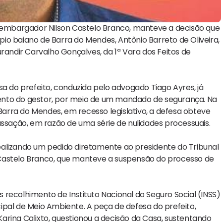
esembargador Nilson Castelo Branco, manteve a decisão que
io baiano de Barra do Mendes, Antônio Barreto de Oliveira,
randir Carvalho Gonçalves, da 1ª Vara dos Feitos de
sa do prefeito, conduzida pelo advogado Tiago Ayres, já
ento do gestor, por meio de um mandado de segurança. Na
 Barra do Mendes, em recesso legislativo, a defesa obteve
assação, em razão de uma série de nulidades processuais.
 realizando um pedido diretamente ao presidente do Tribunal
on Castelo Branco, que manteve a suspensão do processo de
recolhimento de Instituto Nacional do Seguro Social (INSS)
ipal de Meio Ambiente. A peça de defesa do prefeito,
arina Calixto, questionou a decisão da Casa, sustentando