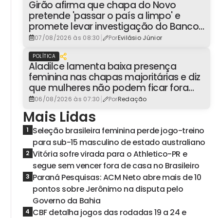
Girão afirma que chapa do Novo
pretende 'passar o país a limpo' e
promete levar investigação do Banco
Master à Presidência
|
07/08/2026 às 08:30
Por
Evilásio Júnior
POLÍTICA
Aladilce lamenta baixa presença
feminina nas chapas majoritárias e diz
que mulheres não podem ficar fora
dos espaços de poder
|
06/08/2026 às 07:30
Por
Redação
Mais Lidas
Seleção brasileira feminina perde jogo-treino
1
para sub-15 masculino de estado australiano
Vitória sofre virada para o Athletico-PR e
2
segue sem vencer fora de casa no Brasileiro
Paraná Pesquisas: ACM Neto abre mais de 10
3
pontos sobre Jerônimo na disputa pelo
Governo da Bahia
CBF detalha jogos das rodadas 19 a 24 e
4