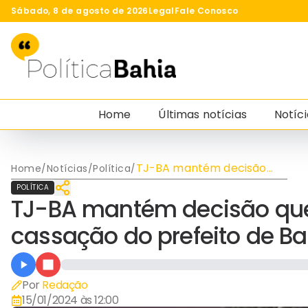
Sábado, 8 de agosto de 2026
Legal
Fale Conosco
Home
Últimas notícias
Notíci
TJ-BA mantém decisão
Home
/
Notícias
/
Política
/
que suspendeu o processo
POLÍTICA
de cassação do prefeito de
TJ-BA mantém decisão que
Barra do Mendes
cassação do prefeito de B
Por
Redação
15/01/2024 às 12:00