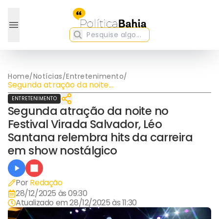
Home
/
Notícias
/
Entretenimento
/
Segunda atração da noite
no Festival Virada Salvador,
ENTRETENIMENTO
Léo Santana relembra hits
Segunda atração da noite no
da carreira em show
nostálgico
Festival Virada Salvador, Léo
Santana relembra hits da carreira
em show nostálgico
Por
Redação
28/12/2025 às 09:30
Atualizado em
28/12/2025 às 11:30