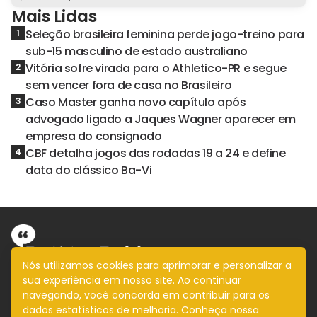
Mais Lidas
Seleção brasileira feminina perde jogo-treino para
1
sub-15 masculino de estado australiano
Vitória sofre virada para o Athletico-PR e segue
2
sem vencer fora de casa no Brasileiro
Caso Master ganha novo capítulo após
3
advogado ligado a Jaques Wagner aparecer em
empresa do consignado
CBF detalha jogos das rodadas 19 a 24 e define
4
data do clássico Ba-Vi
Nós utilizamos cookies para aprimorar e personalizar a
sua experiência em nosso site. Ao continuar
Informação com imparcialidade
navegando, você concorda em contribuir para os
SIGA
dados estatísticos de melhoria. Conheça nossa