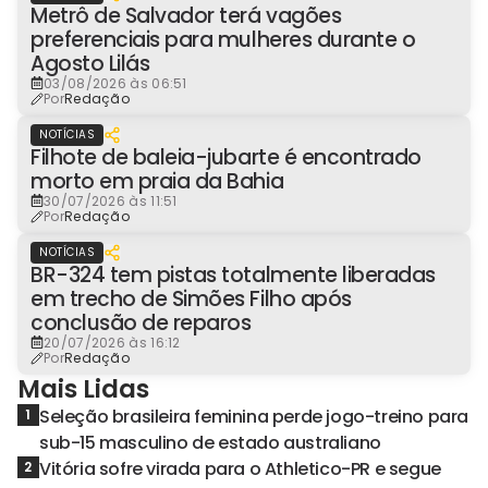
Metrô de Salvador terá vagões
preferenciais para mulheres durante o
Agosto Lilás
03/08/2026 às 06:51
Por
Redação
NOTÍCIAS
Filhote de baleia-jubarte é encontrado
morto em praia da Bahia
30/07/2026 às 11:51
Por
Redação
NOTÍCIAS
BR-324 tem pistas totalmente liberadas
em trecho de Simões Filho após
conclusão de reparos
20/07/2026 às 16:12
Por
Redação
Mais Lidas
Seleção brasileira feminina perde jogo-treino para
1
sub-15 masculino de estado australiano
Vitória sofre virada para o Athletico-PR e segue
2