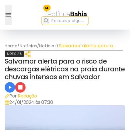
Salvamar alerta para o
Home
/
Notícias
/
Notícias
/
risco de descargas
NOTÍCIAS
elétricas na praia durante
Salvamar alerta para o risco de
chuvas intensas em
descargas elétricas na praia durante
Salvador
chuvas intensas em Salvador
Por
Redação
24/01/2024 às 07:30