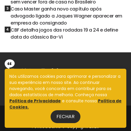
sem vencer fora de casa no Brasileiro
Caso Master ganha novo capítulo após
3
advogado ligado a Jaques Wagner aparecer em
empresa do consignado
CBF detalha jogos das rodadas 19 a 24 e define
4
data do clássico Ba-Vi
Nós utilizamos cookies para aprimorar e personalizar a
sua experiência em nosso site. Ao continuar
Informação com imparcialidade
navegando, você concorda em contribuir para os
SIGA
dados estatísticos de melhoria. Conheça nossa
Política de Privacidade
e consulte nossa
Política de
Cookies.
Legal
FECHAR
Fale Conosco
Design by
NVGO
Política Bahia © Copyright 2025