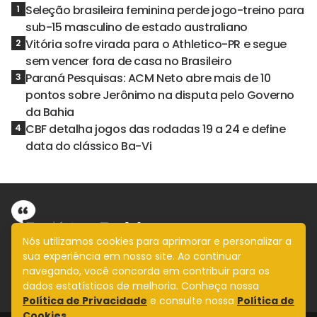
Seleção brasileira feminina perde jogo-treino para
1
sub-15 masculino de estado australiano
Vitória sofre virada para o Athletico-PR e segue
2
sem vencer fora de casa no Brasileiro
Paraná Pesquisas: ACM Neto abre mais de 10
3
pontos sobre Jerônimo na disputa pelo Governo
da Bahia
CBF detalha jogos das rodadas 19 a 24 e define
4
data do clássico Ba-Vi
Nós utilizamos cookies para aprimorar e personalizar a
sua experiência em nosso site. Ao continuar
Informação com imparcialidade
navegando, você concorda em contribuir para os
SIGA
dados estatísticos de melhoria. Conheça nossa
Política de Privacidade
e consulte nossa
Política de
Cookies.