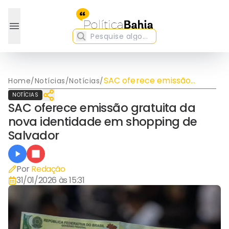
SAC oferece emissão
Home
/
Notícias
/
Notícias
/
gratuita da nova
NOTÍCIAS
identidade em shopping de
SAC oferece emissão gratuita da
Salvador
nova identidade em shopping de
Salvador
Por
Redação
31/01/2026 às 15:31