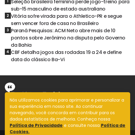
Seleção brasileira feminina perde jogo-treino para
1
sub-15 masculino de estado australiano
Vitória sofre virada para o Athletico-PR e segue
2
sem vencer fora de casa no Brasileiro
Paraná Pesquisas: ACM Neto abre mais de 10
3
pontos sobre Jerônimo na disputa pelo Governo
da Bahia
CBF detalha jogos das rodadas 19 a 24 e define
4
data do clássico Ba-Vi
Nós utilizamos cookies para aprimorar e personalizar a
sua experiência em nosso site. Ao continuar
Informação com imparcialidade
navegando, você concorda em contribuir para os
SIGA
dados estatísticos de melhoria. Conheça nossa
Política de Privacidade
e consulte nossa
Política de
Cookies.