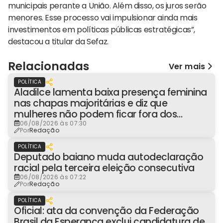
municipais perante a União. Além disso, os juros serão
menores. Esse processo vai impulsionar ainda mais
investimentos em políticas públicas estratégicas”,
destacou a titular da Sefaz.
Relacionadas
Ver mais
POLÍTICA
Aladilce lamenta baixa presença feminina
nas chapas majoritárias e diz que
mulheres não podem ficar fora dos
espaços de poder
06/08/2026 às 07:30
Por
Redação
POLÍTICA
Deputado baiano muda autodeclaração
racial pela terceira eleição consecutiva
06/08/2026 às 07:22
Por
Redação
POLÍTICA
Oficial: ata da convenção da Federação
Brasil da Esperança exclui candidatura de