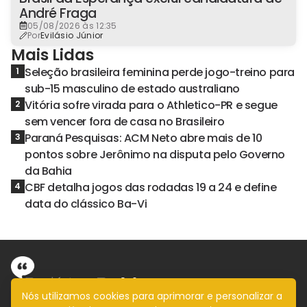
André Fraga
05/08/2026 às 12:35
Por
Evilásio Júnior
Mais Lidas
Seleção brasileira feminina perde jogo-treino para
1
sub-15 masculino de estado australiano
Vitória sofre virada para o Athletico-PR e segue
2
sem vencer fora de casa no Brasileiro
Paraná Pesquisas: ACM Neto abre mais de 10
3
pontos sobre Jerônimo na disputa pelo Governo
da Bahia
CBF detalha jogos das rodadas 19 a 24 e define
4
data do clássico Ba-Vi
Nós utilizamos cookies para aprimorar e personalizar a