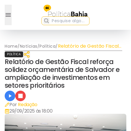
Relatório de Gestão Fiscal
Home
/
Notícias
/
Política
/
reforça solidez
POLÍTICA
orçamentária de Salvador
Relatório de Gestão Fiscal reforça
e ampliação de
solidez orçamentária de Salvador e
investimentos em setores
prioritários
ampliação de investimentos em
setores prioritários
Por
Redação
29/09/2025 às 18:00