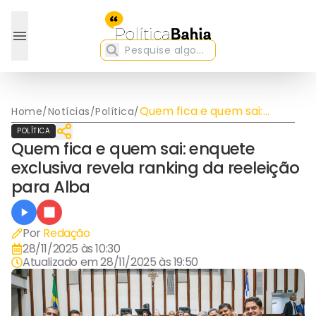
Quem fica e quem sai:
Home
/
Notícias
/
Política
/
enquete exclusiva revela
POLÍTICA
ranking da reeleição para
Quem fica e quem sai: enquete
Alba
exclusiva revela ranking da reeleição
para Alba
Por
Redação
28/11/2025 às 10:30
Atualizado em
28/11/2025 às 19:50