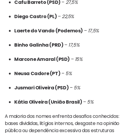
Cafu Barreto (PSD)
–
27,5%
Diego Castro (PL)
–
22,5%
Laerte do Vando (Podemos)
–
17,5%
Binho Galinha (PRD)
–
17,5%
Marcone Amaral (PSD)
–
15%
Neusa Cadore (PT)
–
5%
Jusmari Oliveira (PSD)
–
5%
Kátia Oliveira (União Brasil)
–
5%
A maioria dos nomes enfrenta desafios conhecidos:
bases divididas, litígios internos, desgaste na opinião
pública ou dependência excessiva das estruturas