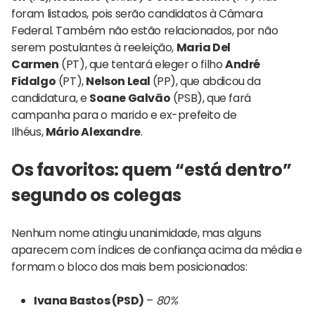
foram listados, pois serão candidatos à Câmara
Federal. Também não estão relacionados, por não
serem postulantes à reeleição,
Maria Del
Carmen
(PT), que tentará eleger o filho
André
Fidalgo
(PT),
Nelson Leal
(PP), que abdicou da
candidatura, e
Soane Galvão
(PSB), que fará
campanha para o marido e ex-prefeito de
Ilhéus,
Mário Alexandre
.
Os favoritos: quem “está dentro”
segundo os colegas
Nenhum nome atingiu unanimidade, mas alguns
aparecem com índices de confiança acima da média e
formam o bloco dos mais bem posicionados:
Ivana Bastos (PSD)
–
80%