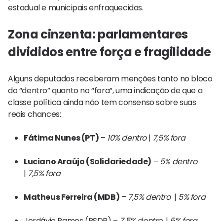
estadual e municipais enfraquecidas.
Zona cinzenta: parlamentares
divididos entre força e fragilidade
Alguns deputados receberam menções tanto no bloco
do “dentro” quanto no “fora”, uma indicação de que a
classe política ainda não tem consenso sobre suas
reais chances:
Fátima Nunes (PT)
–
10% dentro
|
7,5% fora
Luciano Araújo (Solidariedade)
–
5% dentro
|
7,5% fora
Matheus Ferreira (MDB)
–
7,5% dentro
|
5% fora
Jordávio Ramos (PSDB) –
7,5% dentro
|
5% fora