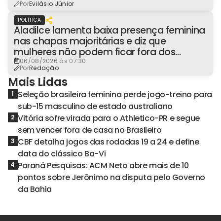
Por
Evilásio Júnior
POLÍTICA
Aladilce lamenta baixa presença feminina
nas chapas majoritárias e diz que
mulheres não podem ficar fora dos
espaços de poder
06/08/2026 às 07:30
Por
Redação
Mais Lidas
Seleção brasileira feminina perde jogo-treino para
1
sub-15 masculino de estado australiano
Vitória sofre virada para o Athletico-PR e segue
2
sem vencer fora de casa no Brasileiro
CBF detalha jogos das rodadas 19 a 24 e define
3
data do clássico Ba-Vi
Paraná Pesquisas: ACM Neto abre mais de 10
4
pontos sobre Jerônimo na disputa pelo Governo
da Bahia