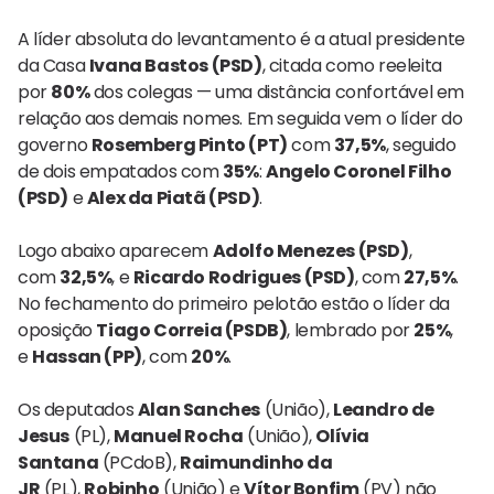
A líder absoluta do levantamento é a atual presidente
da Casa
Ivana Bastos (PSD)
, citada como reeleita
por
80%
dos colegas — uma distância confortável em
relação aos demais nomes. Em seguida vem o líder do
governo
Rosemberg Pinto (PT)
com
37,5%
, seguido
de dois empatados com
35%
:
Angelo Coronel Filho
(PSD)
e
Alex da Piatã (PSD)
.
Logo abaixo aparecem
Adolfo Menezes (PSD)
,
com
32,5%
, e
Ricardo Rodrigues (PSD)
, com
27,5%
.
No fechamento do primeiro pelotão estão o líder da
oposição
Tiago Correia (PSDB)
, lembrado por
25%
,
e
Hassan (PP)
, com
20%
.
Os deputados
Alan Sanches
(União),
Leandro de
Jesus
(PL),
Manuel Rocha
(União),
Olívia
Santana
(PCdoB),
Raimundinho da
JR
(PL),
Robinho
(União) e
Vítor Bonfim
(PV) não