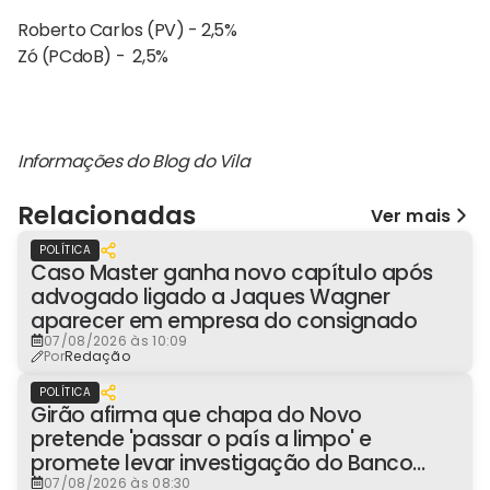
Roberto Carlos (PV) - 2,5%
Zó (PCdoB) - 2,5%
Informações do Blog do Vila
Relacionadas
Ver mais
POLÍTICA
Caso Master ganha novo capítulo após
advogado ligado a Jaques Wagner
aparecer em empresa do consignado
07/08/2026 às 10:09
Por
Redação
POLÍTICA
Girão afirma que chapa do Novo
pretende 'passar o país a limpo' e
promete levar investigação do Banco
Master à Presidência
07/08/2026 às 08:30