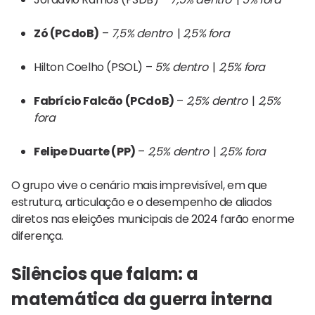
Zó (PCdoB)
–
7,5% dentro
|
2,5% fora
Hilton Coelho (PSOL) –
5% dentro
|
2,5% fora
Fabrício Falcão (PCdoB)
–
2,5% dentro
|
2,5%
fora
Felipe Duarte (PP)
–
2,5% dentro
|
2,5% fora
O grupo vive o cenário mais imprevisível, em que
estrutura, articulação e o desempenho de aliados
diretos nas eleições municipais de 2024 farão enorme
diferença.
Silêncios que falam: a
matemática da guerra interna