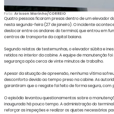
Foto:
Arisson Marinho/CORREIO
Quatro pessoas ficaram presas dentro de um elevador da 
nesta segunda-feira (27 de janeiro). O incidente acontec
deslocar entre os andares do terminal, que entrou em 
centros de transporte da capital baiana.
Segundo relatos de testemunhas, o elevador súbita e in
retidos no interior da cabine. A equipe de manutenção f
segurança após cerca de vinte minutos de trabalho.
Apesar da situação de apreensão, nenhuma vítima sofreu
desconforto devido ao tempo preso na cabine. As autori
garantiram que o resgate foi feito de forma segura, com pr
O episódio levantou questionamentos sobre a manutençã
inaugurada há pouco tempo. A administração do terminal 
reforçar as inspeções e realizar os ajustes necessários p