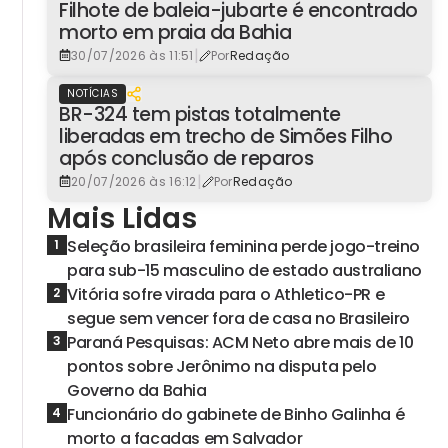
Filhote de baleia-jubarte é encontrado
morto em praia da Bahia
|
30/07/2026 às 11:51
Por
Redação
NOTÍCIAS
BR-324 tem pistas totalmente
liberadas em trecho de Simões Filho
após conclusão de reparos
|
20/07/2026 às 16:12
Por
Redação
Mais Lidas
Seleção brasileira feminina perde jogo-treino
1
para sub-15 masculino de estado australiano
Vitória sofre virada para o Athletico-PR e
2
segue sem vencer fora de casa no Brasileiro
Paraná Pesquisas: ACM Neto abre mais de 10
3
pontos sobre Jerônimo na disputa pelo
Governo da Bahia
Funcionário do gabinete de Binho Galinha é
4
morto a facadas em Salvador