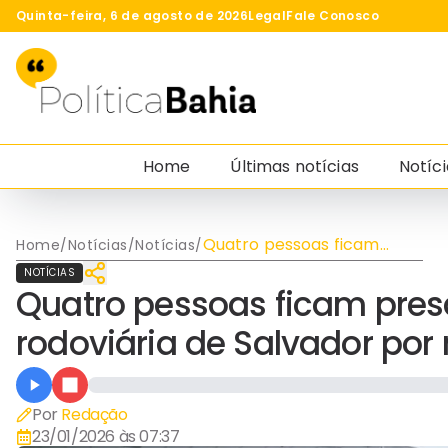
Quinta-feira, 6 de agosto de 2026
Legal
Fale Conosco
Home
Últimas notícias
Notíci
Quatro pessoas ficam
Home
/
Notícias
/
Notícias
/
presas em elevador da
NOTÍCIAS
nova rodoviária de
Quatro pessoas ficam pres
Salvador por mais de 20
minutos
rodoviária de Salvador por
Por
Redação
23/01/2026 às 07:37