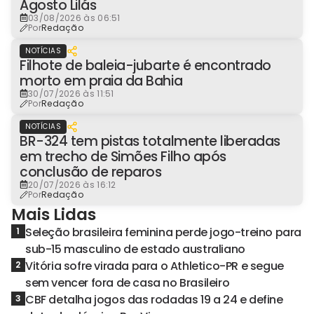
Agosto Lilás
03/08/2026 às 06:51
Por
Redação
NOTÍCIAS
Filhote de baleia-jubarte é encontrado
morto em praia da Bahia
30/07/2026 às 11:51
Por
Redação
NOTÍCIAS
BR-324 tem pistas totalmente liberadas
em trecho de Simões Filho após
conclusão de reparos
20/07/2026 às 16:12
Por
Redação
Mais Lidas
Seleção brasileira feminina perde jogo-treino para
1
sub-15 masculino de estado australiano
Vitória sofre virada para o Athletico-PR e segue
2
sem vencer fora de casa no Brasileiro
CBF detalha jogos das rodadas 19 a 24 e define
3