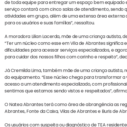
de toda equipe para entregar um espaço bem equipado 
serviço contará com cinco salas de atendimento, sendo q
atividades em grupo, além de uma extensa área externa que
para os usuários e suas famílias”, ressaltou.
A moradora Lilian Lacerda, mãe de uma criança autista, d
“Ter um núcleo como esse em Vila de Abrantes significa
dificuldades para acessar serviços especializados, e ag
para cuidar dos nossos filhos com carinho e respeito”, d
Já Cremilda Lima, também mãe de uma criança autista, r
do equipamento. “Esse núcleo chega para transformar a vi
acesso a um atendimento especializado, com profissiona
sentimos que estamos sendo vistos e respeitados”, afirmo
O Natea Abrantes terá como área de abrangência as regi
Abrantes, Fonte da Caixa, Vilas de Abrantes e Buris de Ab
Os usuários com suspeita ou diagnóstico de TEA resident