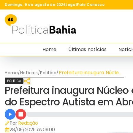
Domingo, 9 de agosto de 2026
Legal
Fale Conosco
Home
Últimas notícias
Notíci
Prefeitura inaugura Núcleo
Home
/
Notícias
/
Política
/
de Atenção ao Transtorno
POLÍTICA
do Espectro Autista em
Prefeitura inaugura Núcleo
Abrantes
do Espectro Autista em Ab
Por
Redação
28/09/2025 às 09:00