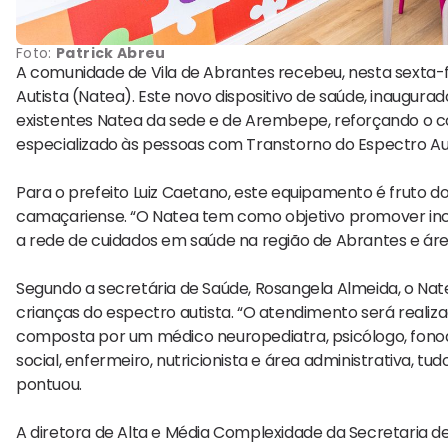
Foto:
Patrick Abreu
A comunidade de Vila de Abrantes recebeu, nesta sexta-f
Autista (Natea). Este novo dispositivo de saúde, inaugura
existentes Natea da sede e de Arembepe, reforçando o
especializado às pessoas com Transtorno do Espectro Aut
Para o prefeito Luiz Caetano, este equipamento é fruto
camaçariense. “O Natea tem como objetivo promover incl
a rede de cuidados em saúde na região de Abrantes e área
Segundo a secretária de Saúde, Rosangela Almeida, o Nat
crianças do espectro autista. “O atendimento será realiz
composta por um médico neuropediatra, psicólogo, fonoau
social, enfermeiro, nutricionista e área administrativa, t
pontuou.
A diretora de Alta e Média Complexidade da Secretaria de