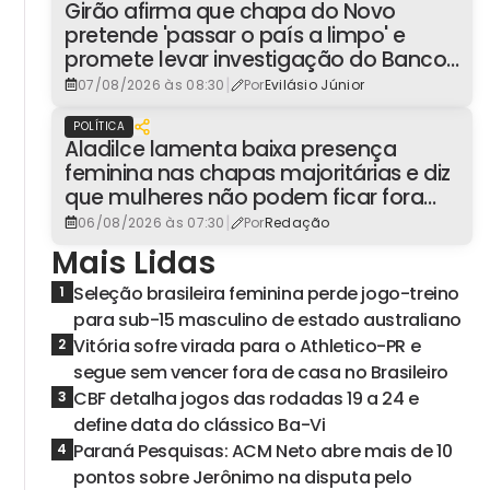
Girão afirma que chapa do Novo
pretende 'passar o país a limpo' e
promete levar investigação do Banco
Master à Presidência
|
07/08/2026 às 08:30
Por
Evilásio Júnior
POLÍTICA
Aladilce lamenta baixa presença
feminina nas chapas majoritárias e diz
que mulheres não podem ficar fora
dos espaços de poder
|
06/08/2026 às 07:30
Por
Redação
Mais Lidas
Seleção brasileira feminina perde jogo-treino
1
para sub-15 masculino de estado australiano
Vitória sofre virada para o Athletico-PR e
2
segue sem vencer fora de casa no Brasileiro
CBF detalha jogos das rodadas 19 a 24 e
3
define data do clássico Ba-Vi
Paraná Pesquisas: ACM Neto abre mais de 10
4
pontos sobre Jerônimo na disputa pelo