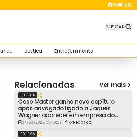
BUSCAR
undo
Justiça
Entretenimento
Relacionadas
Ver mais
POLÍTICA
Caso Master ganha novo capítulo
após advogado ligado a Jaques
Wagner aparecer em empresa do
consignado
|
07/08/2026 às 10:09
Por
Redação
POLÍTICA