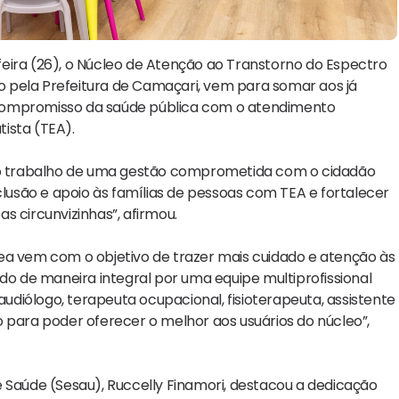
eira (26), o Núcleo de Atenção ao Transtorno do Espectro
do pela Prefeitura de Camaçari, vem para somar aos já
 compromisso da saúde pública com o atendimento
ista (TEA).
 do trabalho de uma gestão comprometida com o cidadão
usão e apoio às famílias de pessoas com TEA e fortalecer
s circunvizinhas”, afirmou.
ea vem com o objetivo de trazer mais cuidado e atenção às
ado de maneira integral por uma equipe multiprofissional
diólogo, terapeuta ocupacional, fisioterapeuta, assistente
udo para poder oferecer o melhor aos usuários do núcleo”,
 Saúde (Sesau), Ruccelly Finamori, destacou a dedicação