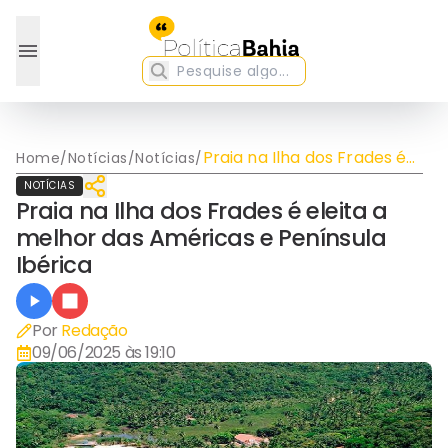
Praia na Ilha dos Frades é
Home
/
Notícias
/
Notícias
/
eleita a melhor das
NOTÍCIAS
Américas e Península
Praia na Ilha dos Frades é eleita a
Ibérica
melhor das Américas e Península
Ibérica
Por
Redação
09/06/2025 às 19:10