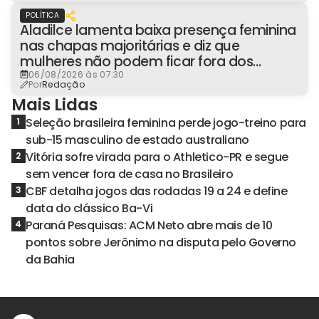
POLÍTICA
Aladilce lamenta baixa presença feminina
nas chapas majoritárias e diz que
mulheres não podem ficar fora dos
espaços de poder
06/08/2026 às 07:30
Por
Redação
Mais Lidas
Seleção brasileira feminina perde jogo-treino para
1
sub-15 masculino de estado australiano
Vitória sofre virada para o Athletico-PR e segue
2
sem vencer fora de casa no Brasileiro
CBF detalha jogos das rodadas 19 a 24 e define
3
data do clássico Ba-Vi
Paraná Pesquisas: ACM Neto abre mais de 10
4
pontos sobre Jerônimo na disputa pelo Governo
da Bahia