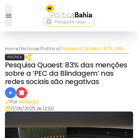
Pesquisa Quaest: 83% das
Home
/
Notícias
/
Política
/
menções sobre a ‘PEC da
POLÍTICA
Blindagem’ nas redes
Pesquisa Quaest: 83% das menções
sociais são negativas
sobre a ‘PEC da Blindagem’ nas
redes sociais são negativas
Por
Redação
21/09/2025 às 12:00