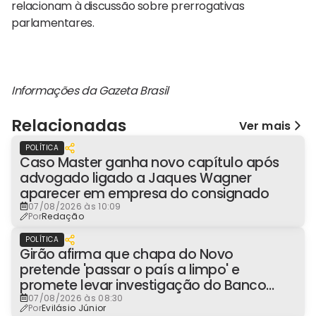
relacionam à discussão sobre prerrogativas
parlamentares.
Informações da Gazeta Brasil
Relacionadas
Ver mais
POLÍTICA
Caso Master ganha novo capítulo após
advogado ligado a Jaques Wagner
aparecer em empresa do consignado
07/08/2026 às 10:09
Por
Redação
POLÍTICA
Girão afirma que chapa do Novo
pretende 'passar o país a limpo' e
promete levar investigação do Banco
Master à Presidência
07/08/2026 às 08:30
Por
Evilásio Júnior