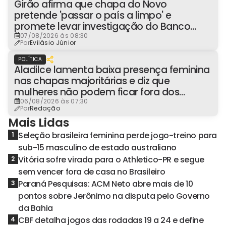
Girão afirma que chapa do Novo
pretende 'passar o país a limpo' e
promete levar investigação do Banco
Master à Presidência
07/08/2026 às 08:30
Por
Evilásio Júnior
POLÍTICA
Aladilce lamenta baixa presença feminina
nas chapas majoritárias e diz que
mulheres não podem ficar fora dos
espaços de poder
06/08/2026 às 07:30
Por
Redação
Mais Lidas
Seleção brasileira feminina perde jogo-treino para
1
sub-15 masculino de estado australiano
Vitória sofre virada para o Athletico-PR e segue
2
sem vencer fora de casa no Brasileiro
Paraná Pesquisas: ACM Neto abre mais de 10
3
pontos sobre Jerônimo na disputa pelo Governo
da Bahia
CBF detalha jogos das rodadas 19 a 24 e define
4