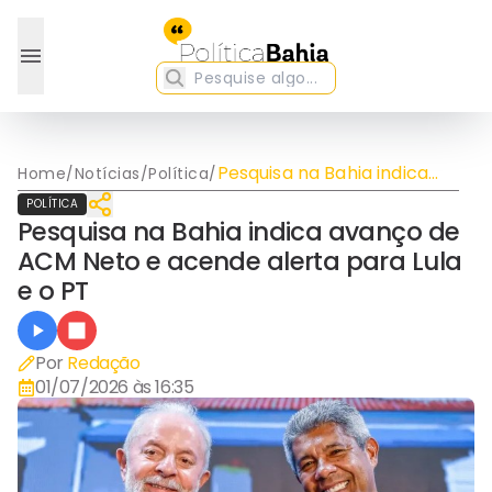
Pesquisa na Bahia indica
Home
/
Notícias
/
Política
/
avanço de ACM Neto e
POLÍTICA
acende alerta para Lula e
Pesquisa na Bahia indica avanço de
o PT
ACM Neto e acende alerta para Lula
e o PT
Por
Redação
01/07/2026 às 16:35