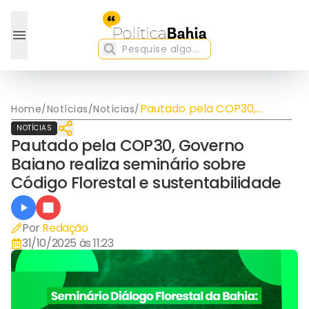
Pautado pela COP30,
Home
/
Notícias
/
Notícias
/
Governo Baiano realiza
NOTÍCIAS
seminário sobre Código
Pautado pela COP30, Governo
Florestal e
Baiano realiza seminário sobre
sustentabilidade
Código Florestal e sustentabilidade
Por
Redação
31/10/2025 às 11:23