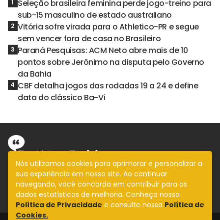
Seleção brasileira feminina perde jogo-treino para
1
sub-15 masculino de estado australiano
Vitória sofre virada para o Athletico-PR e segue
2
sem vencer fora de casa no Brasileiro
Paraná Pesquisas: ACM Neto abre mais de 10
3
pontos sobre Jerônimo na disputa pelo Governo
da Bahia
CBF detalha jogos das rodadas 19 a 24 e define
4
data do clássico Ba-Vi
Nós utilizamos cookies para aprimorar e personalizar a
sua experiência em nosso site. Ao continuar
Informação com imparcialidade
navegando, você concorda em contribuir para os
SIGA
dados estatísticos de melhoria. Conheça nossa
Política de Privacidade
e consulte nossa
Política de
Cookies.