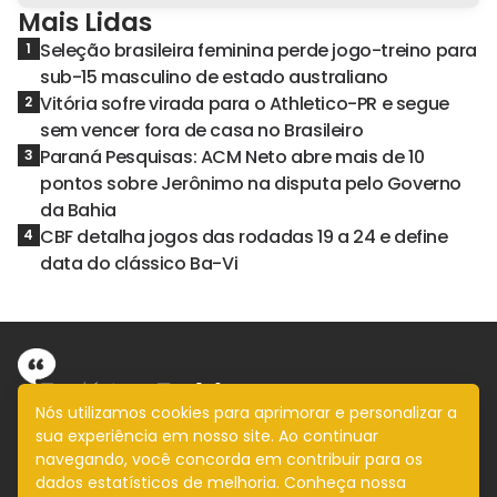
Mais Lidas
Seleção brasileira feminina perde jogo-treino para
1
sub-15 masculino de estado australiano
Vitória sofre virada para o Athletico-PR e segue
2
sem vencer fora de casa no Brasileiro
Paraná Pesquisas: ACM Neto abre mais de 10
3
pontos sobre Jerônimo na disputa pelo Governo
da Bahia
CBF detalha jogos das rodadas 19 a 24 e define
4
data do clássico Ba-Vi
Nós utilizamos cookies para aprimorar e personalizar a
sua experiência em nosso site. Ao continuar
Informação com imparcialidade
navegando, você concorda em contribuir para os
SIGA
dados estatísticos de melhoria. Conheça nossa