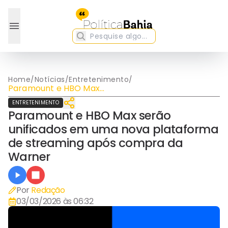
Home
/
Notícias
/
Entretenimento
/
Paramount e HBO Max
serão unificados em uma
ENTRETENIMENTO
nova plataforma de
Paramount e HBO Max serão
streaming após compra da
Warner
unificados em uma nova plataforma
de streaming após compra da
Warner
Por
Redação
03/03/2026 às 06:32