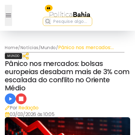
Pânico nos mercados:
Home
/
Notícias
/
Mundo
/
bolsas europeias desabam
MUNDO
mais de 3% com escalada
Pânico nos mercados: bolsas
do conflito no Oriente
europeias desabam mais de 3% com
Médio
escalada do conflito no Oriente
Médio
Por
Redação
03/03/2026 às 10:05