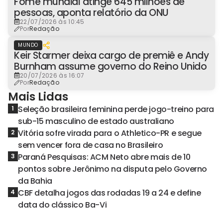
Fome mundial atinge 645 milhões de
pessoas, aponta relatório da ONU
22/07/2026 às 10:45
Por
Redação
MUNDO
Keir Starmer deixa cargo de premiê e Andy
Burnham assume governo do Reino Unido
20/07/2026 às 16:07
Por
Redação
Mais Lidas
Seleção brasileira feminina perde jogo-treino para
1
sub-15 masculino de estado australiano
Vitória sofre virada para o Athletico-PR e segue
2
sem vencer fora de casa no Brasileiro
Paraná Pesquisas: ACM Neto abre mais de 10
3
pontos sobre Jerônimo na disputa pelo Governo
da Bahia
CBF detalha jogos das rodadas 19 a 24 e define
4
data do clássico Ba-Vi