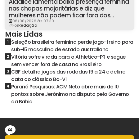
Aladilce lamenta baixa presença feminina
nas chapas majoritárias e diz que
mulheres não podem ficar fora dos
espaços de poder
06/08/2026 às 07:30
Por
Redação
Mais Lidas
Seleção brasileira feminina perde jogo-treino para
1
sub-15 masculino de estado australiano
Vitória sofre virada para o Athletico-PR e segue
2
sem vencer fora de casa no Brasileiro
CBF detalha jogos das rodadas 19 a 24 e define
3
data do clássico Ba-Vi
Paraná Pesquisas: ACM Neto abre mais de 10
4
pontos sobre Jerônimo na disputa pelo Governo
da Bahia