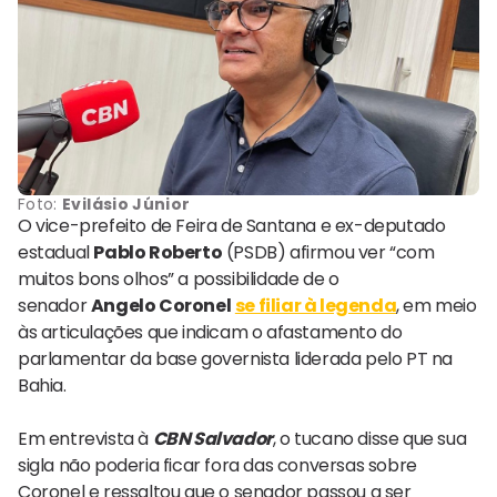
Foto:
Evilásio Júnior
O vice-prefeito de Feira de Santana e ex-deputado
estadual
Pablo Roberto
(PSDB) afirmou ver “com
muitos bons olhos” a possibilidade de o
senador
Angelo Coronel
se filiar à legenda
, em meio
às articulações que indicam o afastamento do
parlamentar da base governista liderada pelo PT na
Bahia.
Em entrevista à
CBN Salvador
, o tucano disse que sua
sigla não poderia ficar fora das conversas sobre
Coronel e ressaltou que o senador passou a ser