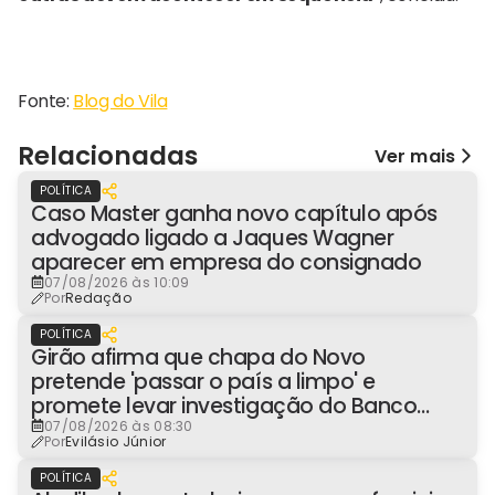
Fonte:
Blog do Vila
Relacionadas
Ver mais
POLÍTICA
Caso Master ganha novo capítulo após
advogado ligado a Jaques Wagner
aparecer em empresa do consignado
07/08/2026 às 10:09
Por
Redação
POLÍTICA
Girão afirma que chapa do Novo
pretende 'passar o país a limpo' e
promete levar investigação do Banco
Master à Presidência
07/08/2026 às 08:30
Por
Evilásio Júnior
POLÍTICA