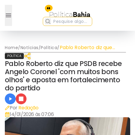
Pablo Roberto diz que
Home
/
Notícias
/
Política
/
PSDB recebe Angelo
POLÍTICA
Coronel 'com muitos bons
Pablo Roberto diz que PSDB recebe
olhos' e aposta em
Angelo Coronel 'com muitos bons
fortalecimento do partido
olhos' e aposta em fortalecimento
do partido
Por
Redação
14/01/2026 às 07:06