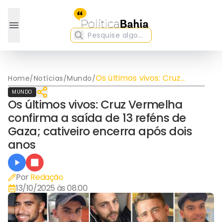
Os últimos vivos: Cruz
Home
/
Notícias
/
Mundo
/
Vermelha confirma a saída
MUNDO
de 13 reféns de Gaza;
Os últimos vivos: Cruz Vermelha
cativeiro encerra após dois
confirma a saída de 13 reféns de
anos
Gaza; cativeiro encerra após dois
anos
Por
Redação
13/10/2025 às 08:00