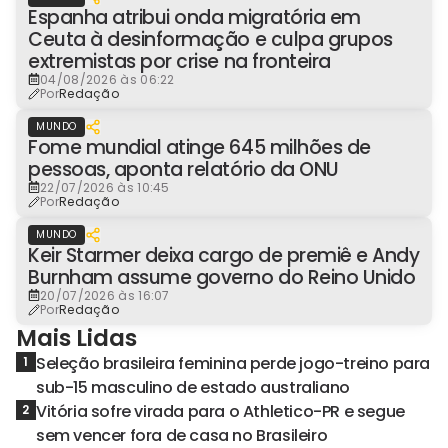
Espanha atribui onda migratória em
Ceuta à desinformação e culpa grupos
extremistas por crise na fronteira
04/08/2026 às 06:22
Por
Redação
MUNDO
Fome mundial atinge 645 milhões de
pessoas, aponta relatório da ONU
22/07/2026 às 10:45
Por
Redação
MUNDO
Keir Starmer deixa cargo de premiê e Andy
Burnham assume governo do Reino Unido
20/07/2026 às 16:07
Por
Redação
Mais Lidas
Seleção brasileira feminina perde jogo-treino para
1
sub-15 masculino de estado australiano
Vitória sofre virada para o Athletico-PR e segue
2
sem vencer fora de casa no Brasileiro