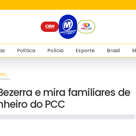
as
Política
Polícia
Esporte
Brasil
M
ane
es
em
zerra e mira familiares de
nheiro do PCC