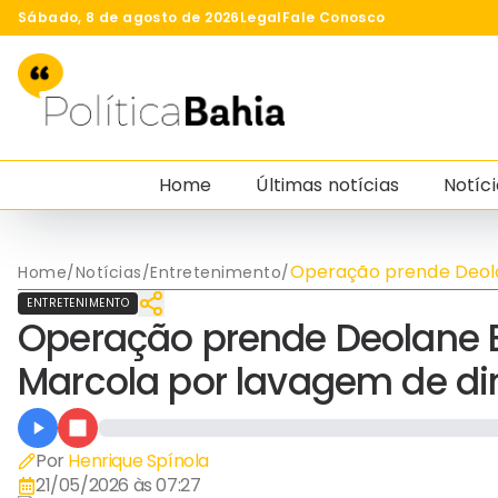
Sábado, 8 de agosto de 2026
Legal
Fale Conosco
Home
Últimas notícias
Notíci
Operação prende Deol
Home
/
Notícias
/
Entretenimento
/
Bezerra e mira familiar
ENTRETENIMENTO
de Marcola por lavag
Operação prende Deolane Be
de dinheiro do PCC
Marcola por lavagem de di
Por
Henrique Spínola
21/05/2026 às 07:27