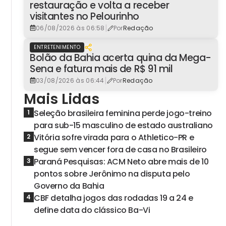
restauração e volta a receber
visitantes no Pelourinho
|
06/08/2026 às 06:58
Por
Redação
ENTRETENIMENTO
Bolão da Bahia acerta quina da Mega-
Sena e fatura mais de R$ 91 mil
|
03/08/2026 às 06:44
Por
Redação
Mais Lidas
Seleção brasileira feminina perde jogo-treino
1
para sub-15 masculino de estado australiano
Vitória sofre virada para o Athletico-PR e
2
segue sem vencer fora de casa no Brasileiro
Paraná Pesquisas: ACM Neto abre mais de 10
3
pontos sobre Jerônimo na disputa pelo
Governo da Bahia
CBF detalha jogos das rodadas 19 a 24 e
4
define data do clássico Ba-Vi