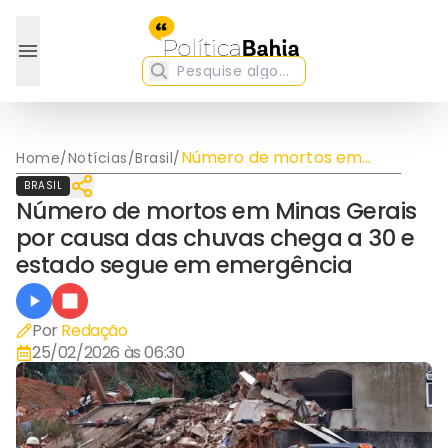
Número de mortos em
Home
/
Notícias
/
Brasil
/
Minas Gerais por causa das
BRASIL
chuvas chega a 30 e
Número de mortos em Minas Gerais
estado segue em
por causa das chuvas chega a 30 e
emergência
estado segue em emergência
Por
Redação
25/02/2026 às 06:30